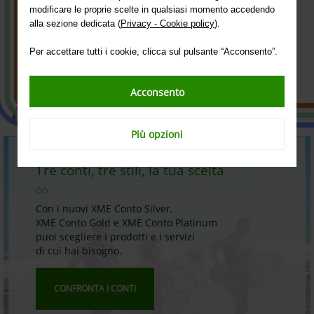
Scopri isybank
modificare le proprie scelte in qualsiasi momento accedendo
alla sezione dedicata (
Privacy - Cookie policy
).
Per accettare tutti i cookie, clicca sul pulsante “Acconsento”.
Acconsento
Più opzioni
Tre conti, tre stili, la tua scelta
Con i nuovi XME Conto Silver,
XME Conto Gold e XME Conto Platinum
puoi scegliere i prodotti e i servizi
di cui hai bisogno.
CONFRONTA I CONTI