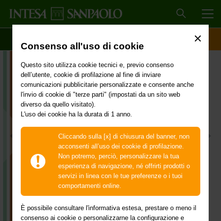
MEN
SCOPRI IL CONTO
ACCESSO CLIENTI
Consenso all'uso di cookie
Questo sito utilizza cookie tecnici e, previo consenso
dell’utente, cookie di profilazione al fine di inviare
comunicazioni pubblicitarie personalizzate e consente anche
l'invio di cookie di "terze parti" (impostati da un sito web
diverso da quello visitato).
L'uso dei cookie ha la durata di 1 anno.
Cliccando sulla [x] di chiusura del banner, non
acconsenti all’uso dei cookie di profilazione.
La Banca digitale del Gruppo
Non potremo, perciò, personalizzare la tua
Intesa Sanpaolo
esperienza di navigazione, né offrirti prodotti o
servizi in linea con le tue preferenze o i tuoi
Apri il conto in pochi minuti e scegli il piano
comportamenti online.
adatto a te.
È possibile consultare l'informativa estesa, prestare o meno il
consenso ai cookie o personalizzarne la configurazione e