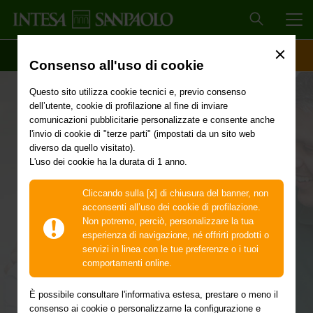
MEN
SCOPRI IL CONTO
ACCESSO CLIENTI
Consenso all'uso di cookie
Questo sito utilizza cookie tecnici e, previo consenso
dell’utente, cookie di profilazione al fine di inviare
comunicazioni pubblicitarie personalizzate e consente anche
Preparare il budget
l'invio di cookie di "terze parti" (impostati da un sito web
diverso da quello visitato).
L'uso dei cookie ha la durata di 1 anno.
Prepara al meglio il tuo matrimonio! Ci sono tante cose da
Cliccando sulla [x] di chiusura del banner, non
fare in vista del grande giorno, ma creare un budget è tra
acconsenti all’uso dei cookie di profilazione.
le prime: ti aiuterà ad avere sotto controllo le spese,
Non potremo, perciò, personalizzare la tua
capire dove puoi risparmiare e vivere senza ansia tutta la
esperienza di navigazione, né offrirti prodotti o
gioia dei preparativi.
servizi in linea con le tue preferenze o i tuoi
comportamenti online.
È possibile consultare l'informativa estesa, prestare o meno il
consenso ai cookie o personalizzarne la configurazione e