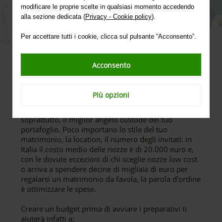
modificare le proprie scelte in qualsiasi momento accedendo
alla sezione dedicata (
Privacy - Cookie policy
).
Per accettare tutti i cookie, clicca sul pulsante “Acconsento”.
Acconsento
È forse tra gli aspetti meno romantici di tutte le
attività da pianificare per l’organizzazione di un
matrimonio e quella spesso più sottovalutata, ma la
Più opzioni
creazione di un budget per le nozze è un vero
toccasana contro l’ansia da preparativi e,
soprattutto, il miglior angelo custode del tuo
portafoglio. Poco importano lo stile del tuo
matrimonio, la location, il numero degli invitati: in
Italia il costo medio delle nozze è di 20.000 euro e,
con le dovute eccezioni di chi sceglie nozze low cost
o arriva a spendere decine di migliaia di euro per
regalarsi un matrimonio da favola, la parola d’ordine
è ottimizzare le spese.
Creare un budget prima di avviare i preparativi ti
aiuterà infatti a: