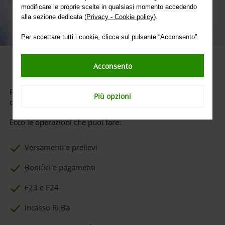
modificare le proprie scelte in qualsiasi momento accedendo
alla sezione dedicata (
Privacy - Cookie policy
).
Per accettare tutti i cookie, clicca sul pulsante “Acconsento”.
Acconsento
Un mondo di possibilità a portata di mano
Per tutte le tue operazioni puoi rivolgerti in tutte le filiali
Più opzioni
di Intesa Sanpaolo.
Ecco le operazioni che puoi fare:
Versamenti e prelievi
Bonifici e pagamenti
F23 e F24
Incasso Ri.Ba