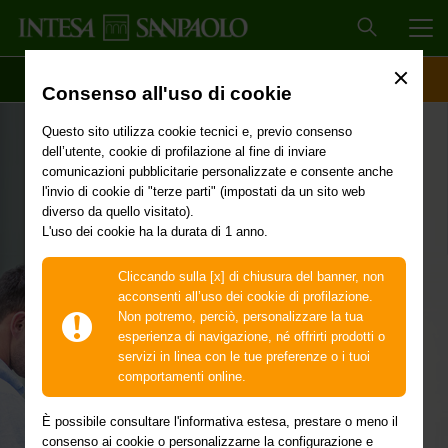
MEN
SCOPRI IL CONTO
ACCESSO CLIENTI
Consenso all'uso di cookie
La tua banca sempre
Questo sito utilizza cookie tecnici e, previo consenso
dell’utente, cookie di profilazione al fine di inviare
con te
comunicazioni pubblicitarie personalizzate e consente anche
l'invio di cookie di "terze parti" (impostati da un sito web
diverso da quello visitato).
L'uso dei cookie ha la durata di 1 anno.
Se stai pianificando un viaggio in Italia e sei cliente di una
delle banche del Gruppo Intesa Sanpaolo (elencate più
sotto), puoi partire in tranquillità: con oltre 7.700 casse
Cliccando sulla [x] di chiusura del banner, non
veloci automatiche presenti su tutto il territorio italiano,
acconsenti all’uso dei cookie di profilazione.
Intesa Sanpaolo è al tuo fianco anche quando sei in
Non potremo, perciò, personalizzare la tua
vacanza o quando devi soggiornare lontano da casa per
esperienza di navigazione, né offrirti prodotti o
altri motivi.
servizi in linea con le tue preferenze o i tuoi
comportamenti online.
È possibile consultare l'informativa estesa, prestare o meno il
consenso ai cookie o personalizzarne la configurazione e