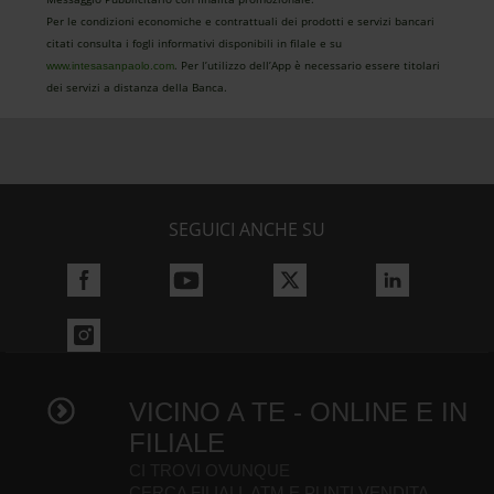
Per le condizioni economiche e contrattuali dei prodotti e servizi bancari
citati consulta i fogli informativi disponibili in filale e su
. Per l’utilizzo dell’App è necessario essere titolari
www.intesasanpaolo.com
dei servizi a distanza della Banca.
SEGUICI ANCHE SU
VICINO A TE - ONLINE E IN
FILIALE
CI TROVI OVUNQUE
CERCA FILIALI, ATM E PUNTI VENDITA