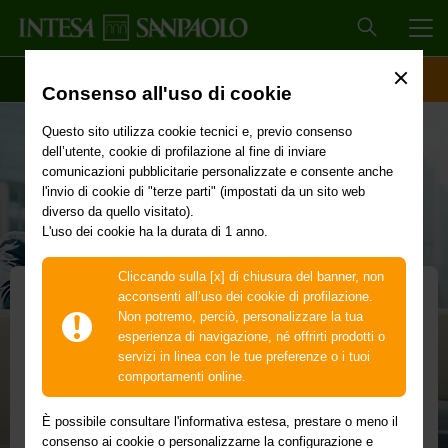
MEN
SCOPRI IL CONTO
ACCESSO CLIENTI
Consenso all'uso di cookie
Questo sito utilizza cookie tecnici e, previo consenso
dell’utente, cookie di profilazione al fine di inviare
comunicazioni pubblicitarie personalizzate e consente anche
l'invio di cookie di "terze parti" (impostati da un sito web
diverso da quello visitato).
L'uso dei cookie ha la durata di 1 anno.
Cliccando sulla [x] di chiusura del banner, non
acconsenti all’uso dei cookie di profilazione.
Non potremo, perciò, personalizzare la tua
GP Linea Dedicata
esperienza di navigazione, né offrirti prodotti o
servizi in linea con le tue preferenze o i tuoi
La Gestione Patrimoniale personalizzabile
comportamenti online.
Per te che hai Valore Insieme.
È possibile consultare l'informativa estesa, prestare o meno il
Costruisci il tuo Portafoglio scegliendo tra le diverse Asset
consenso ai cookie o personalizzarne la configurazione e