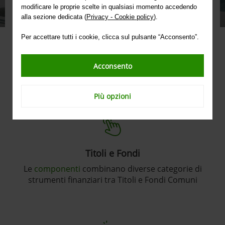
Class e definisci insieme al tuo Gestore la soluzione più
modificare le proprie scelte in qualsiasi momento accedendo
adatta alle tue esigenze.
alla sezione dedicata (
Privacy - Cookie policy
).
Questa è una comunicazione di marketing.
Per accettare tutti i cookie, clicca sul pulsante “Acconsento”.
SCOPRI VALORE INSIEME
Acconsento
Il Servizio di consulenza evoluta
Più opzioni
Titoli e Fondi
Le
componenti
combinano diverse categorie di
strumenti finanziari tra Titoli e Fondi Comuni