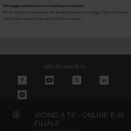
Messaggio pubblicitario con finalità promozionale
Per le condizioni contrattuali dei prodotti bancari citati leggi i fogli informativi
e la Guida ai servizi disponibili in Filiale e sul sito.
SEGUICI ANCHE SU
VICINO A TE - ONLINE E IN
FILIALE
CI TROVI OVUNQUE