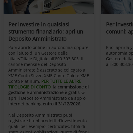
Per investire in qualsiasi
Per investi
strumento finanziario: apri un
comuni: ap
Deposito Amministrato
Puoi aprirlo online in autonomia oppure
Puoi aprirla 
con l’aiuto di un Gestore della
autonomia opp
filiale/Filiale Digitale all’800.303.303. Il
Gestore della f
canone mensile del Deposito
all’800.303.30
Amministrato è azzerato se collegato a
XME Conto Silver, XME Conto Gold e XME
Conto Platinum.
PER TUTTE LE ALTRE
TIPOLOGIE DI CONTO
, la
commissione di
gestione e amministrazione è gratis
se
apri il Deposito Amministrato da app o
internet banking
entro il 31/12/2026.
Nel Deposito Amministrato puoi
registrare i tuoi prodotti d’investimento
quali, per esempio, certificates, titoli di
stato, azioni, obbligazioni, quote di fondi