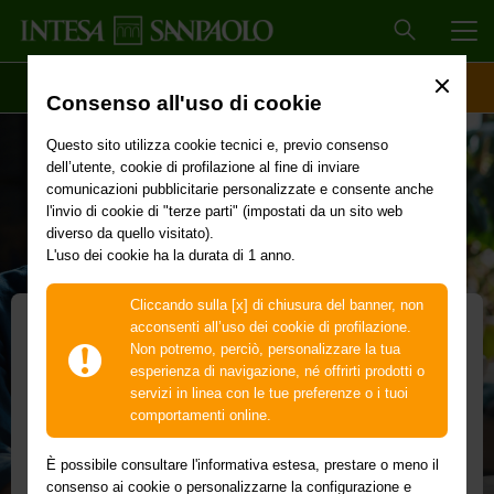
MEN
SCOPRI IL CONTO
ACCESSO CLIENTI
Consenso all'uso di cookie
Questo sito utilizza cookie tecnici e, previo consenso
dell’utente, cookie di profilazione al fine di inviare
comunicazioni pubblicitarie personalizzate e consente anche
l'invio di cookie di "terze parti" (impostati da un sito web
diverso da quello visitato).
L'uso dei cookie ha la durata di 1 anno.
Cliccando sulla [x] di chiusura del banner, non
IN PROMOZIONE
acconsenti all’uso dei cookie di profilazione.
Non potremo, perciò, personalizzare la tua
Per iniziare a investire
esperienza di navigazione, né offrirti prodotti o
servizi in linea con le tue preferenze o i tuoi
Vai su Inizia subito, sottoscrivi il Contratto Prestazione
comportamenti online.
Servizi di Investimento e Servizi Aggiuntivi, scegli il Servizio
di Consulenza in materia di investimenti e apri online un
È possibile consultare l'informativa estesa, prestare o meno il
Deposito Amministrato o una Rubrica Fondi gratuita.
consenso ai cookie o personalizzarne la configurazione e
Scopri come aprire il Deposito Amministrato a condizioni