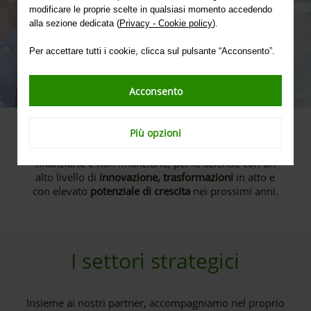
modificare le proprie scelte in qualsiasi momento accedendo
alla sezione dedicata (
Privacy - Cookie policy
).
Per accettare tutti i cookie, clicca sul pulsante “Acconsento”.
Acconsento
Più opzioni
Abbiamo sviluppato un’ampia offerta, con soluzioni
finanziarie e non finanziarie, per le aziende con un
alto livello di
innovazione, trasformazioni
in atto e
con elevato
potenziale di crescita
nei prossimi anni.
I settori strategici
Insieme ai nostri partner, accompagniamo nel proprio