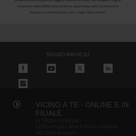
fondazioni partecipate da soggetti pubblici e privati. Gli European Digital
Innovation Hubs (EDIH) sono strutture selezionate dalla Commissione
Europea in collaborazione con i singoli Stati membri.
SEGUICI ANCHE SU
VICINO A TE - ONLINE E IN
FILIALE
CI TROVI OVUNQUE
CERCA FILIALI, ATM E PUNTI VENDITA
ABILITATI MOONEY