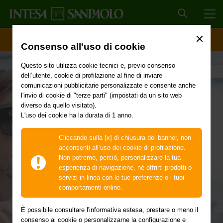
MEN
ACCESSO CLIENTI
Consenso all'uso di cookie
Questo sito utilizza cookie tecnici e, previo consenso
dell’utente, cookie di profilazione al fine di inviare
Innovare il business
comunicazioni pubblicitarie personalizzate e consente anche
l'invio di cookie di "terze parti" (impostati da un sito web
diverso da quello visitato).
della tua azienda
L'uso dei cookie ha la durata di 1 anno.
Cliccando sulla [x] di chiusura del banner, non
acconsenti all’uso dei cookie di profilazione.
L’offerta dedicata all’innovazione aziendale, per
Non potremo, perciò, personalizzare la tua
permetterti di guadagnare competitività a livello
esperienza di navigazione, né offrirti prodotti o
nazionale e internazionale.
servizi in linea con le tue preferenze o i tuoi
comportamenti online.
È possibile consultare l'informativa estesa, prestare o meno il
consenso ai cookie o personalizzarne la configurazione e