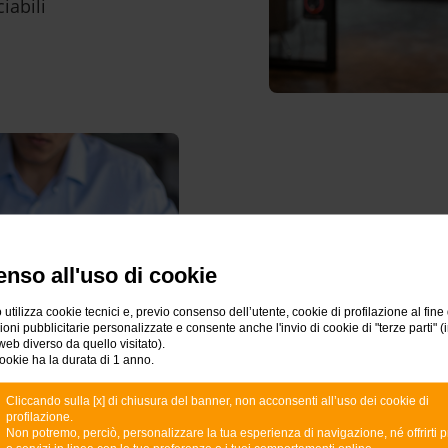
iabili
Voglio poter gestir
In caso di necessità, puo
nso all'uso di cookie
temporaneo dei limiti di u
 utilizza cookie tecnici e, previo consenso dell’utente, cookie di profilazione al fine 
per quello successivo
ni pubblicitarie personalizzate e consente anche l'invio di cookie di "terze parti" (
web diverso da quello visitato).
ookie ha la durata di 1 anno.
Cliccando sulla [x] di chiusura del banner, non acconsenti all’uso dei cookie di
profilazione.
Non potremo, perciò, personalizzare la tua esperienza di navigazione, né offrirti p