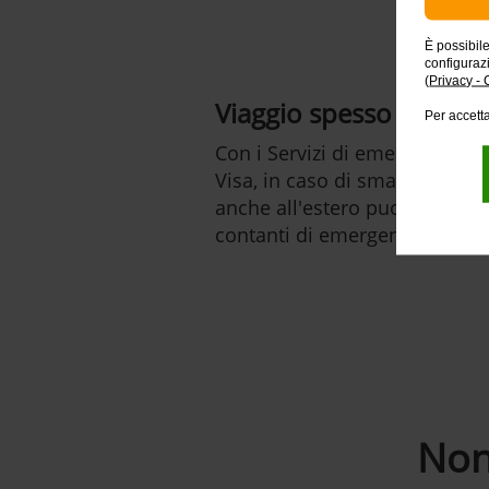
È possibil
configuraz
(
Privacy - 
Viaggio spesso all’este
Per accetta
Con i Servizi di emergenza grat
Visa, in caso di smarrimento o
anche all'estero puoi richiede
contanti di emergenza
Non