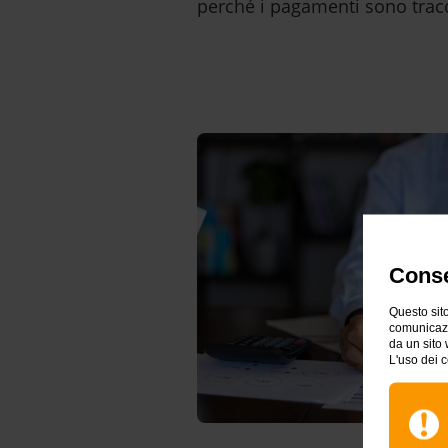
perché i pagamenti sono tracc
Conse
Questo sito
comunicazio
da un sito 
L'uso dei c