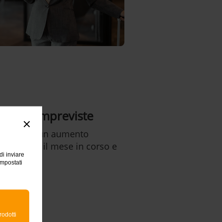
e spese impreviste
i chiedere un aumento
tilizzo per il mese in corso e
di inviare
impostati
rodotti