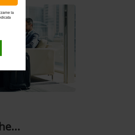
zzarne la
edicata
e...