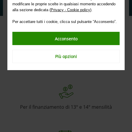
esigenze di liquidità nel breve termine
modificare le proprie scelte in qualsiasi momento accedendo
alla sezione dedicata (
Privacy - Cookie policy
).
Per accettare tutti i cookie, clicca sul pulsante “Acconsento”.
Acconsento
Più opzioni
Per la ricostituzione delle scorte
Per il finanziamento di 13° e 14° mensilità