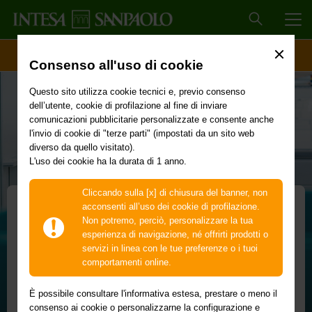
MEN
ACCESSO CLIENTI
Consenso all'uso di cookie
Questo sito utilizza cookie tecnici e, previo consenso
dell’utente, cookie di profilazione al fine di inviare
comunicazioni pubblicitarie personalizzate e consente anche
l'invio di cookie di "terze parti" (impostati da un sito web
diverso da quello visitato).
L'uso dei cookie ha la durata di 1 anno.
Cliccando sulla [x] di chiusura del banner, non
acconsenti all’uso dei cookie di profilazione.
Non potremo, perciò, personalizzare la tua
Circolante Impresa
esperienza di navigazione, né offrirti prodotti o
servizi in linea con le tue preferenze o i tuoi
Il finanziamento che rimborsi in modo
comportamenti online.
flessibile e personalizzato
È possibile consultare l'informativa estesa, prestare o meno il
Sostieni il ciclo operativo della tua impresa e rispondi alle
consenso ai cookie o personalizzarne la configurazione e