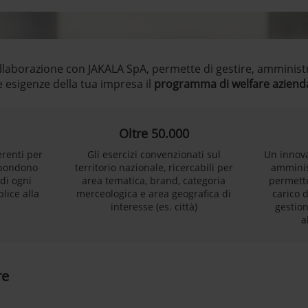
ollaborazione con JAKALA SpA, permette di gestire, amminist
e esigenze della tua impresa il
programma di welfare aziend
Oltre 50.000
ferenti per
Gli esercizi convenzionati sul
Un innova
spondono
territorio nazionale, ricercabili per
amminis
 di ogni
area tematica, brand, categoria
permette
lice alla
merceologica e area geografica di
carico d
interesse (es. città)
gestion
a
re