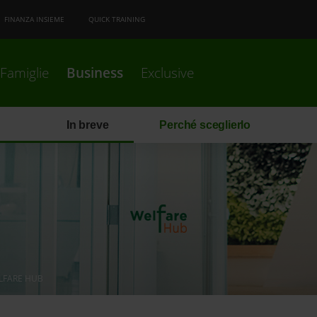
FINANZA INSIEME
QUICK TRAINING
Famiglie
Business
Exclusive
In breve
Perché sceglierlo
LFARE HUB