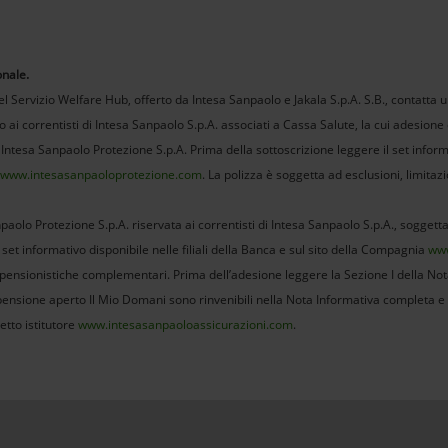
onale.
l Servizio Welfare Hub, offerto da Intesa Sanpaolo e Jakala S.p.A. S.B., contatta un
ai correntisti di Intesa Sanpaolo S.p.A. associati a Cassa Salute, la cui adesione
ntesa Sanpaolo Protezione S.p.A. Prima della sottoscrizione leggere il set informat
www.intesasanpaoloprotezione.com
. La polizza è soggetta ad esclusioni, limitazi
npaolo Protezione S.p.A. riservata ai correntisti di Intesa Sanpaolo S.p.A., soggetta
 set informativo disponibile nelle filiali della Banca e sul sito della Compagnia
www
nsionistiche complementari. Prima dell’adesione leggere la Sezione I della Nota
pensione aperto Il Mio Domani sono rinvenibili nella Nota Informativa completa e n
etto istitutore
www.intesasanpaoloassicurazioni.com
.