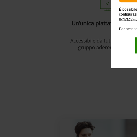
È possibil
configuraz
(
Privacy - 
Un’unica piattaforma digi
Per accetta
Accessibile da tutte le aziend
gruppo aderenti al serviz