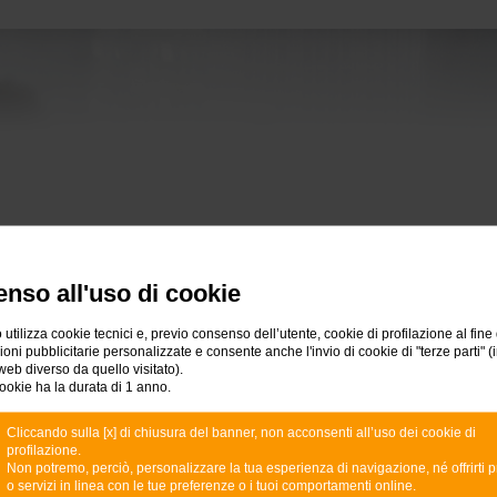
resa fa parte di un gruppo
nso all'uso di cookie
ub Gruppi Aziendali
tutte le aziende del gruppo, senza
utti
i
dipendenti
del tuo
gruppo aziendale
le opportuni
 utilizza cookie tecnici e, previo consenso dell’utente, cookie di profilazione al fine 
ù
i benefici economici, amministrativi e organizzativi
de
ni pubblicitarie personalizzate e consente anche l'invio di cookie di "terze parti" (
web diverso da quello visitato).
ookie ha la durata di 1 anno.
Cliccando sulla [x] di chiusura del banner, non acconsenti all’uso dei cookie di
profilazione.
Non potremo, perciò, personalizzare la tua esperienza di navigazione, né offrirti p
o servizi in linea con le tue preferenze o i tuoi comportamenti online.