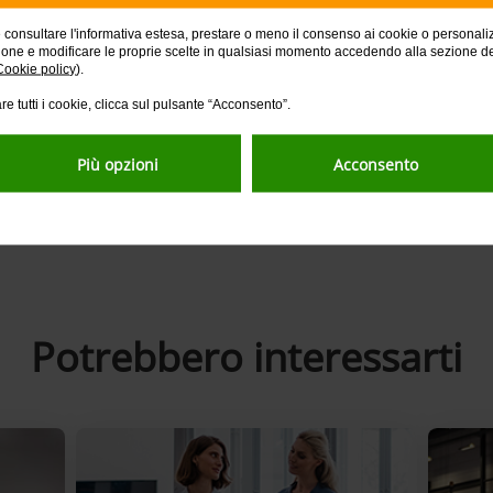
e consultare l'informativa estesa, prestare o meno il consenso ai cookie o personali
ione e modificare le proprie scelte in qualsiasi momento accedendo alla sezione d
Cookie policy
).
tale
Piani welfare multi-target
Beni 
re tutti i cookie, clicca sul pulsante “Acconsento”.
e del
Possibilità di attivare più piani di
Per va
Più opzioni
Acconsento
io
erogazione per le varie categorie di
funzio
dipendenti, differenti per importo,
decorrenza e durata.
Potrebbero interessarti