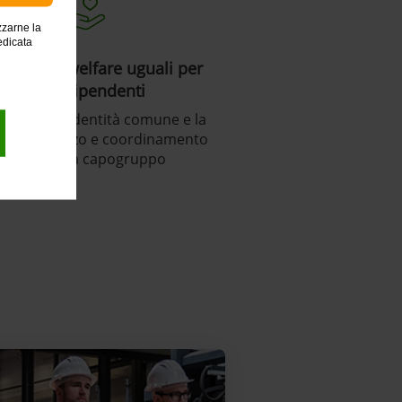
zzarne la
edicata
e servizi welfare uguali per
tutti i dipendenti
lorizzare l’identità comune e la
ne d’indirizzo e coordinamento
dell’azienda capogruppo