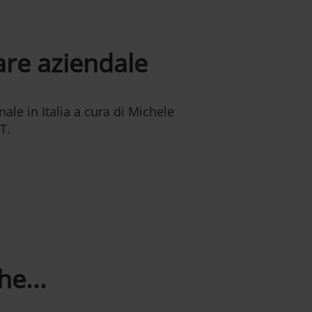
are aziendale
ale in Italia a cura di Michele
T.
e...