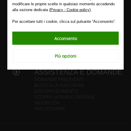
ABILITATI MOONEY
modificare le proprie scelte in qualsiasi momento accedendo
alla sezione dedicata (
Privacy - Cookie policy
).
Per accettare tutti i cookie, clicca sul pulsante “Acconsento”.
INFORMAZIONI E SERVIZI
Acconsento
GUIDA AI SERVIZI
Più opzioni
ASSISTENZA E DOMANDE
DOMANDE FREQUENTI
BLOCCA LA TUA CARTA
DISCONOSCIMENTO
SCOPRI LA FILIALE DIGITALE
SICUREZZA
SUCCESSIONI