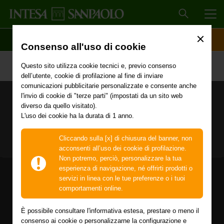
MEN
SCOPRI IL CONTO
ACCESSO CLIENTI
Consenso all'uso di cookie
Questo sito utilizza cookie tecnici e, previo consenso
dell’utente, cookie di profilazione al fine di inviare
comunicazioni pubblicitarie personalizzate e consente anche
l'invio di cookie di "terze parti" (impostati da un sito web
SEGUICI ANCHE SU
diverso da quello visitato).
L'uso dei cookie ha la durata di 1 anno.
Cliccando sulla [x] di chiusura del banner, non
acconsenti all’uso dei cookie di profilazione.
Non potremo, perciò, personalizzare la tua
esperienza di navigazione, né offrirti prodotti o
servizi in linea con le tue preferenze o i tuoi
VICINO A TE - ONLINE E IN
comportamenti online.
FILIALE
CI TROVI OVUNQUE
È possibile consultare l'informativa estesa, prestare o meno il
CERCA FILIALI, ATM E PUNTI VENDITA
consenso ai cookie o personalizzarne la configurazione e