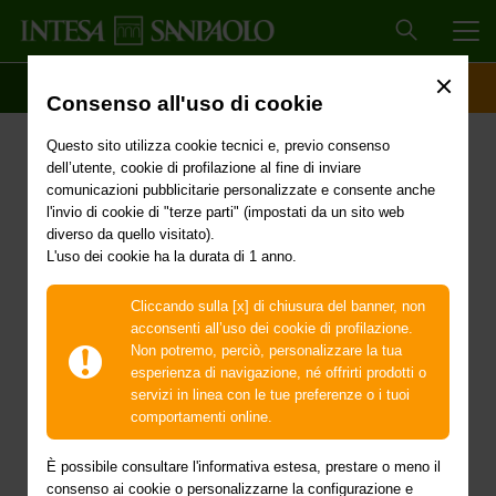
MEN
SCOPRI IL CONTO
ACCESSO CLIENTI
Consenso all'uso di cookie
Questo sito utilizza cookie tecnici e, previo consenso
dell’utente, cookie di profilazione al fine di inviare
Servizi di investimento
comunicazioni pubblicitarie personalizzate e consente anche
l'invio di cookie di "terze parti" (impostati da un sito web
diverso da quello visitato).
L'uso dei cookie ha la durata di 1 anno.
Cliccando sulla [x] di chiusura del banner, non
acconsenti all’uso dei cookie di profilazione.
Non potremo, perciò, personalizzare la tua
esperienza di navigazione, né offrirti prodotti o
MiFID
servizi in linea con le tue preferenze o i tuoi
comportamenti online.
Scopri come la banca recepisce la
È possibile consultare l'informativa estesa, prestare o meno il
normativa Comunitaria sui servizi di
consenso ai cookie o personalizzarne la configurazione e