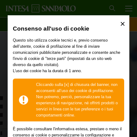
MEN
SCOPRI IL CONTO
ACCESSO CLIENTI
Consenso all'uso di cookie
Questo sito utilizza cookie tecnici e, previo consenso
dell’utente, cookie di profilazione al fine di inviare
Iniziativa
comunicazioni pubblicitarie personalizzate e consente anche
l'invio di cookie di "terze parti" (impostati da un sito web
diverso da quello visitato).
Superbonus,
L'uso dei cookie ha la durata di 1 anno.
Ecobonus e altri
Cliccando sulla [x] di chiusura del banner, non
acconsenti all’uso dei cookie di profilazione.
Non potremo, perciò, personalizzare la tua
bonus fiscali "edilizi"
esperienza di navigazione, né offrirti prodotti o
servizi in linea con le tue preferenze o i tuoi
comportamenti online.
Tutti gli interventi per accedere al
È possibile consultare l'informativa estesa, prestare o meno il
consenso ai cookie o personalizzarne la configurazione e