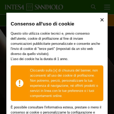
MEN
SCOPRI IL CONTO
ACCESSO CLIENTI
Consenso all'uso di cookie
Questo sito utilizza cookie tecnici e, previo consenso
dell’utente, cookie di profilazione al fine di inviare
comunicazioni pubblicitarie personalizzate e consente anche
l'invio di cookie di "terze parti" (impostati da un sito web
diverso da quello visitato).
iPhone 17 Pro 256GB
L'uso dei cookie ha la durata di 1 anno.
a rate da 67 euro al
Cliccando sulla [x] di chiusura del banner, non
acconsenti all’uso dei cookie di profilazione.
Non potremo, perciò, personalizzare la tua
mese per 20 mesi
esperienza di navigazione, né offrirti prodotti o
servizi in linea con le tue preferenze o i tuoi
comportamenti online.
Prestazioni più veloci e un’autonomia senza precedenti
È possibile consultare l'informativa estesa, prestare o meno il
grazie a un design innovativo in alluminio e al nuovo chip
consenso ai cookie o personalizzarne la configurazione e