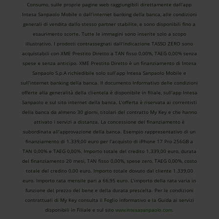
Consumo, sulle proprie pagine web raggiungibili direttamente dall’app
Intesa Sanpaolo Mobile o dall’internet banking della banca, alle condizioni
generali di vendita dallo stesso partner stabilite, e sono disponibili fino a
esaurimento scorte. Tutte le immagini sono inserite solo a scopo
illustrativo. I prodotti contrassegnati dall'indicazione TASSO ZERO sono
acquistabili con XME Prestito Diretto a TAN fisso 0,00%, TAEG 0,00% senza
spese e senza anticipo. XME Prestito Diretto è un finanziamento di Intesa
Sanpaolo S.p.A richiedibile solo sull’app Intesa Sanpaolo Mobile e
sull’internet banking della banca. Il documento Informativo delle condizioni
offerte alla generalità della clientela è disponibile in filiale, sull’app Intesa
Sanpaolo e sul sito internet della banca. L’offerta è riservata ai correntisti
della banca da almeno 30 giorni, titolari del contratto My Key e che hanno
attivato i servizi a distanza. La concessione del finanziamento è
subordinata all’approvazione della banca. Esempio rappresentativo di un
finanziamento di 1.339,00 euro per l’acquisto di iPhone 17 Pro 256GB a
TAN 0,00% e TAEG 0,00%. Importo totale del credito 1.339,00 euro, durata
del finanziamento 20 mesi, TAN fisso 0,00%, spese zero, TAEG 0,00%, costo
totale del credito 0,00 euro. Importo totale dovuto dal cliente 1.339,00
euro. Importo rata mensile pari a 66,95 euro. L’importo della rata varia in
funzione del prezzo del bene e della durata prescelta. Per le condizioni
contrattuali di My Key consulta il Foglio informativo e la Guida ai servizi
disponibili in Filiale e sul sito
.
www.intesasanpaolo.com