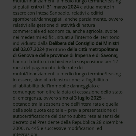
mutui/finanziamenti a medio lungo termine/leasing
stipulati
entro il 31 marzo 2024
e attualmente in
essere con Intesa Sanpaolo, relativi a edifici
sgomberati/danneggiati, anche parzialmente, ovvero
relativi alla gestione di attività di natura
commerciale ed economica, anche agricola, svolte
nei medesimi edifici, situati all’interno del territorio
individuato dalla
Delibera del Consiglio dei Ministri
del 03.07.2024
(territorio
della città metropolitana
di Genova e delle province di Imperia e di Savona
),
hanno il diritto di richiedere la sospensione per 12
mesi del pagamento delle rate dei
mutui/finanziamenti a medio lungo termine/leasing
in essere, sino alla ricostruzione, all’agibilità o
all’abitabilità dell’immobile danneggiato e
comunque non oltre la data di cessazione dello stato
di emergenza, ovvero
sino al 3 luglio 2025
–
optando tra la sospensione dell’intera rata e quella
della sola quota capitale – previa presentazione di
autocertificazione del danno subito resa ai sensi del
decreto del Presidente della Repubblica 28 dicembre
2000, n. 445 e successive modificazioni ed
integrazioni.