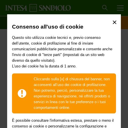
MEN
SCOPRI IL CONTO
ACCESSO CLIENTI
Consenso all'uso di cookie
Primi interventi urgenti di
Questo sito utilizza cookie tecnici e, previo consenso
protezione civile in
dell’utente, cookie di profilazione al fine di inviare
comunicazioni pubblicitarie personalizzate e consente anche
conseguenza degli
l'invio di cookie di "terze parti" (impostati da un sito web
diverso da quello visitato).
L'uso dei cookie ha la durata di 1 anno.
eccezionali eventi
meteorologici verificatisi
Cliccando sulla [x] di chiusura del banner, non
acconsenti all’uso dei cookie di profilazione.
dal 9 febbraio al 31
Non potremo, perciò, personalizzare la tua
esperienza di navigazione, né offrirti prodotti o
marzo 2024 nel territorio
servizi in linea con le tue preferenze o i tuoi
comportamenti online.
della città metropolitana
È possibile consultare l'informativa estesa, prestare o meno il
consenso ai cookie o personalizzarne la configurazione e