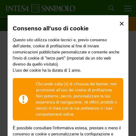
MEN
SCOPRI IL CONTO
ACCESSO CLIENTI
Consenso all'uso di cookie
Primi interventi urgenti di
Questo sito utilizza cookie tecnici e, previo consenso
protezione civile in
dell’utente, cookie di profilazione al fine di inviare
comunicazioni pubblicitarie personalizzate e consente anche
conseguenza degli
l'invio di cookie di "terze parti" (impostati da un sito web
diverso da quello visitato).
L'uso dei cookie ha la durata di 1 anno.
eccezionali eventi
meteorologici verificatisi
Cliccando sulla [x] di chiusura del banner, non
acconsenti all’uso dei cookie di profilazione.
a partire dal giorno 2
Non potremo, perciò, personalizzare la tua
esperienza di navigazione, né offrirti prodotti o
novembre 2023 nel
servizi in linea con le tue preferenze o i tuoi
comportamenti online.
territorio delle province
È possibile consultare l'informativa estesa, prestare o meno il
consenso ai cookie o personalizzarne la configurazione e