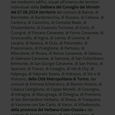
nei medesimi edifici, situati all’interno dei territori
individuati dalla
Delibera del Consiglio dei Ministri
del 07.08.2024
(
territorio
dei comuni di Balme, di
Banchette, di Bardonecchia, di Busano, di Cafasse, di
Cantoira, di Canischio, di Ceresole Reale, di
Chialamberto, di Coassolo Torinese, di Corio, di
Cuorgnè, di Fiorano Canavese, di Forno Canavese, di
Groscavallo, di Ingria, di Lemie, di Levone, di
Locana, di Noasca, di Oulx, di Pessinetto, di
Prascorsano, di Pratiglione, di Pertusio, di
Ribordone, di Rivara, di Ronco Canavese, di Salassa,
di Salerano Canavese, di Samone, di San Colombano
Belmonte, di San Giorgio Canavese, di San Ponso, di
Sparone, di Traves, di Usseglio, di Val di Chy, di
Valperga, di Valprato Soana, di Vidracco, di Viù e di
Vistrorio,
della Città Metropolitana di Torino
, dei
comuni di Antrona Schieranco, di Bannio Anzino, di
Calasca Castiglione, di Ceppo Morelli, di Cossogno,
di Intragna, di Macugnaga, di Omegna, di Premeno,
di San Bernardino Verbano, di Stresa, di Trasquera,
di Vanzone con San Carlo, di Varzo, di Villadossola,
della provincia del Verbano-Cusio-Ossola
e dei
comuni di Alagna Valsesia, di Alto Sermenza, di