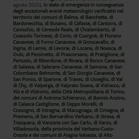
agosto 2025),
lo stato di emergenza in conseguenza
degli eccezionali eventi meteorologici verificatisi nel
territorio dei comuni di Balme, di Banchette, di
Bardonecchia, di Busano, di Cafasse, di Cantoira, di
Canischio, di Ceresole Reale, di Chialamberto, di
Coassolo Torinese, di Corio, di Cuorgnè, di Fiorano
Canavese, di Forno Canavese, di Groscavallo, di
Ingria, di Lemie, di Levone, di Locana, di Noasca, di
Oulx, di Pessinetto, di Prascorsano, di Pratiglione, di
Pertusio, di Ribordone, di Rivara, di Ronco Canavese,
di Salassa, di Salerano Canavese, di Samone, di San
Colombano Belmonte, di San Giorgio Canavese, di
San Ponso, di Sparone, di Traves, di Usseglio, di Val
di Chy, di Valperga, di Valprato Soana, di Vidracco, di
Viù e di Vistrorio, della Città Metropolitana di Torino,
dei comuni di Antrona Schieranco, di Bannio Anzino,
di Calasca Castiglione, di Ceppo Morelli, di
Cossogno, di Intragna, di Macugnaga, di Omegna, di
Premeno, di San Bernardino Verbano, di Stresa, di
Trasquera, di Vanzone con San Carlo, di Varzo, di
Villadossola, della provincia del Verbano-Cusio-
Ossola e dei comuni di Alagna Valsesia, di Alto