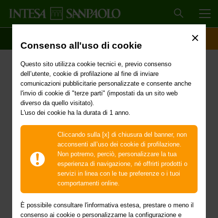
MEN
SCOPRI IL CONTO
ACCESSO CLIENTI
Consenso all'uso di cookie
Delibera del Consiglio dei
Questo sito utilizza cookie tecnici e, previo consenso
Ministri del 14 luglio 2025
dell’utente, cookie di profilazione al fine di inviare
comunicazioni pubblicitarie personalizzate e consente anche
- Proroga dello stato di
l'invio di cookie di "terze parti" (impostati da un sito web
diverso da quello visitato).
L'uso dei cookie ha la durata di 1 anno.
emergenza in
conseguenza degli
Cliccando sulla [x] di chiusura del banner, non
acconsenti all’uso dei cookie di profilazione.
eccezionali eventi
Non potremo, perciò, personalizzare la tua
esperienza di navigazione, né offrirti prodotti o
meteorologici verificatisi
servizi in linea con le tue preferenze o i tuoi
comportamenti online.
nel territorio dei comuni
È possibile consultare l'informativa estesa, prestare o meno il
consenso ai cookie o personalizzarne la configurazione e