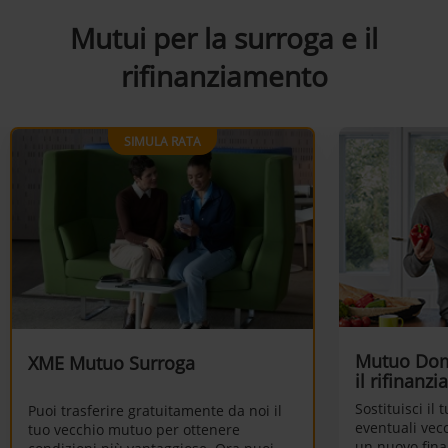
Mutui per la surroga e il
rifinanziamento​
SIMULA RATA
Mutuo Dom
XME Mutuo Surroga
il rifinanz
Sostituisci il
Puoi trasferire gratuitamente da noi il
eventuali vecc
tuo vecchio mutuo per ottenere
un nuovo fina