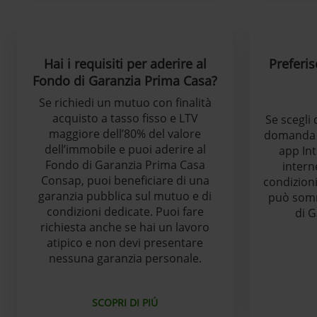
Hai i requisiti per aderire al
Preferis
Fondo di Garanzia Prima Casa?
Se richiedi un mutuo con finalità
acquisto a tasso fisso e LTV
Se scegli 
maggiore dell’80% del valore
domanda d
dell’immobile e puoi aderire al
app In
Fondo di Garanzia Prima Casa
intern
Consap, puoi beneficiare di una
condizioni
garanzia pubblica sul mutuo e di
può somm
condizioni dedicate. Puoi fare
di G
richiesta anche se hai un lavoro
atipico e non devi presentare
nessuna garanzia personale.
SCOPRI DI PIÚ