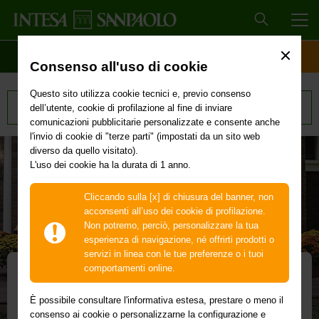
MEN
SCOPRI IL CONTO
ACCESSO CLIENTI
Consenso all'uso di cookie
Questo sito utilizza cookie tecnici e, previo consenso
Tutti i prodotti
dell’utente, cookie di profilazione al fine di inviare
comunicazioni pubblicitarie personalizzate e consente anche
l'invio di cookie di "terze parti" (impostati da un sito web
diverso da quello visitato).
L'uso dei cookie ha la durata di 1 anno.
Cliccando sulla [x] di chiusura del banner, non
acconsenti all’uso dei cookie di profilazione.
Non potremo, perciò, personalizzare la tua
esperienza di navigazione, né offrirti prodotti o
servizi in linea con le tue preferenze o i tuoi
comportamenti online.
Mutui
È possibile consultare l'informativa estesa, prestare o meno il
consenso ai cookie o personalizzarne la configurazione e