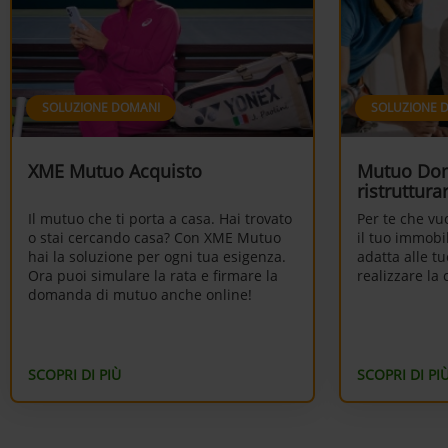
SOLUZIONE DOMANI
SOLUZIONE 
XME Mutuo Acquisto
Mutuo Dom
ristruttura
Il mutuo che ti porta a casa. Hai trovato
Per te che vu
o stai cercando casa? Con XME Mutuo
il tuo immobil
hai la soluzione per ogni tua esigenza.
adatta alle tu
Ora puoi simulare la rata e firmare la
realizzare la 
domanda di mutuo anche online!
SCOPRI DI PIÙ
SCOPRI DI PI