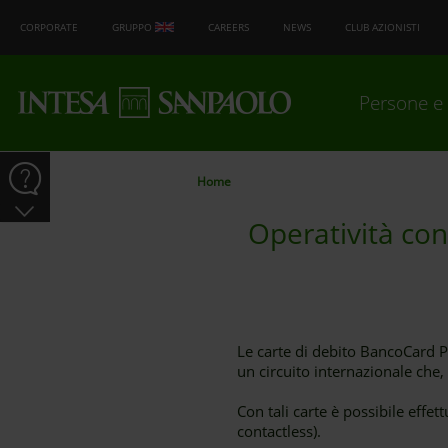
CORPORATE
GRUPPO
CAREERS
NEWS
CLUB AZIONISTI
Persone e 
Home
Operatività con
Le carte di debito BancoCard 
un circuito internazionale che
Con tali carte è possibile effe
contactless).