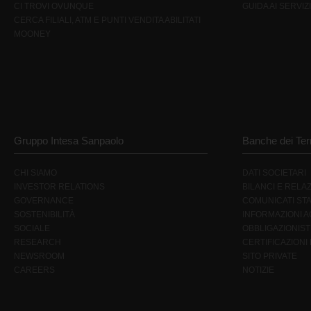
CI TROVI OVUNQUE
GUIDA AI SERVIZI
CERCA FILIALI, ATM E PUNTI VENDITA ABILITATI
MOONEY
Gruppo Intesa Sanpaolo
Banche dei Terr
CHI SIAMO
DATI SOCIETARI
INVESTOR RELATIONS
BILANCI E RELAZ
GOVERNANCE
COMUNICATI ST
SOSTENIBILITÀ
INFORMAZIONI AG
SOCIALE
OBBLIGAZIONIST
RESEARCH
CERTIFICAZIONI
NEWSROOM
SITO PRIVATE
CAREERS
NOTIZIE