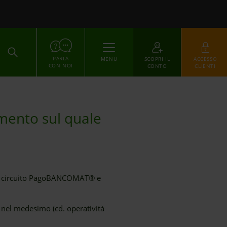
ACCEDI
PARLA
MENU
SCOPRI IL
ACCESSO
CON NOI
CONTO
CLIENTI
amento sul quale
: il circuito PagoBANCOMAT® e
a nel medesimo (cd. operatività