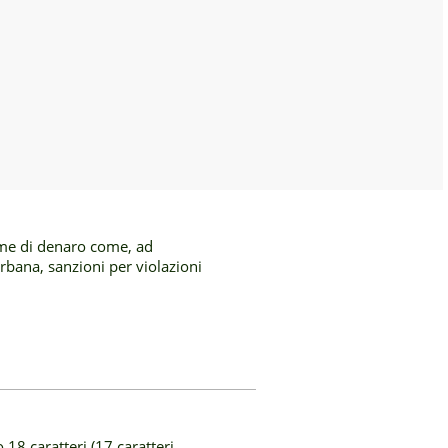
omme di denaro come, ad
rbana, sanzioni per violazioni
 18 caratteri (17 caratteri