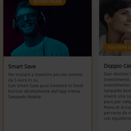
RICHIEDI ONLINE
SOLUZIONE 
Doppio Cen
Smart Save
Due obiettivi 
Per iniziare a investire piccole somme
investimento. 
da 5 euro in su.
investimento 
Con Smart Save puoi investire in fondi
Sanpaolo Assi
Eurizon direttamente dall'app Intesa
investi una so
Sanpaolo Mobile.
poco per volta
Piano di Accu
percorso da r
con equilibrio