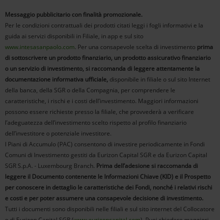
Messaggio pubblicitario con finalità promozionale.
Per le condizioni contrattuali dei prodotti citati leggi i fogli informativi e la
guida ai servizi disponibili in Filiale, in app e sul sito
www.intesasanpaolo.com
. Per una consapevole scelta di investimento
prima
di sottoscrivere un prodotto finanziario, un prodotto assicurativo finanziario
o un servizio di investimento, si raccomanda di leggere attentamente la
documentazione informativa ufficiale,
disponibile in filiale o sul sito Internet
della banca, della SGR o della Compagnia, per comprendere le
caratteristiche, i rischi e i costi dell’investimento. Maggiori informazioni
possono essere richieste presso la filiale, che provvederà a verificare
l’adeguatezza dell’investimento scelto rispetto al profilo finanziario
dell’investitore o potenziale investitore.
I Piani di Accumulo (PAC) consentono di investire periodicamente in Fondi
Comuni di Investimento gestiti da Eurizon Capital SGR e da Eurizon Capital
SGR S.p.A. - Luxembourg Branch.
Prima dell’adesione si raccomanda di
leggere il Documento contenente le Informazioni Chiave (KID) e il Prospetto
per conoscere in dettaglio le caratteristiche dei Fondi, nonché i relativi rischi
e costi e per poter assumere una consapevole decisione di investimento.
Tutti i documenti sono disponibili nelle filiali e sul sito internet del Collocatore
o di Eurizon Capital SGR (
www.eurizoncapital.com
). Puoi chiedere maggiori