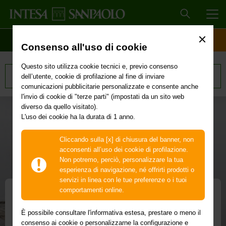
MEN
SCOPRI IL CONTO
ACCESSO CLIENTI
Consenso all'uso di cookie
Questo sito utilizza cookie tecnici e, previo consenso
Tutti i prodotti
dell’utente, cookie di profilazione al fine di inviare
comunicazioni pubblicitarie personalizzate e consente anche
l'invio di cookie di "terze parti" (impostati da un sito web
diverso da quello visitato).
L'uso dei cookie ha la durata di 1 anno.
Cliccando sulla [x] di chiusura del banner, non
acconsenti all’uso dei cookie di profilazione.
Non potremo, perciò, personalizzare la tua
esperienza di navigazione, né offrirti prodotti o
servizi in linea con le tue preferenze o i tuoi
comportamenti online.
Investire con Intesa
È possibile consultare l'informativa estesa, prestare o meno il
consenso ai cookie o personalizzarne la configurazione e