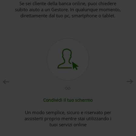
Se sei cliente della banca online, puoi chiedere
subito aiuto a un Gestore. In qualunque momento,
direttamente dal tuo pc, smartphone o tablet.
P
N
r
e
e
x
v
t
i
o
u
s
Condividi il tuo schermo
Un modo semplice, sicuro e riservato per
assisterti proprio mentre stai utilizzando i
tuoi servizi online