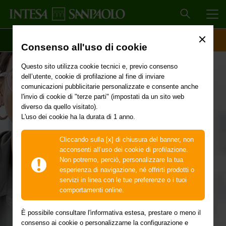
MEN
SCOPRI IL CONTO
ACCESSO CLIENTI
Consenso all'uso di cookie
Questo sito utilizza cookie tecnici e, previo consenso
dell’utente, cookie di profilazione al fine di inviare
comunicazioni pubblicitarie personalizzate e consente anche
l'invio di cookie di "terze parti" (impostati da un sito web
Parla con noi
diverso da quello visitato).
L'uso dei cookie ha la durata di 1 anno.
Cliccando sulla [x] di chiusura del banner, non
Un Gestore della Filiale Digitale è pronto a darti supporto
acconsenti all’uso dei cookie di profilazione.
al telefono, negli orari indicati.
Non potremo, perciò, personalizzare la tua
esperienza di navigazione, né offrirti prodotti o
servizi in linea con le tue preferenze o i tuoi
comportamenti online.
È possibile consultare l'informativa estesa, prestare o meno il
consenso ai cookie o personalizzarne la configurazione e