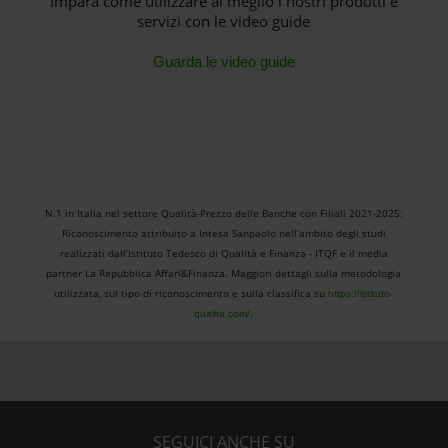
Impara come utilizzare al meglio i nostri prodotti e
servizi con le video guide
Guarda le video guide
N.1 in Italia nel settore Qualità-Prezzo delle Banche con Filiali 2021-2025:
Riconoscimento attribuito a Intesa Sanpaolo nell’ambito degli studi
realizzati dall’Istituto Tedesco di Qualità e Finanza - ITQF e il media
partner La Repubblica Affari&Finanza. Maggiori dettagli sulla metodologia
utilizzata, sul tipo di riconoscimento e sulla classifica su
https://istituto-
.
qualita.com/
SEGUICI ANCHE SU