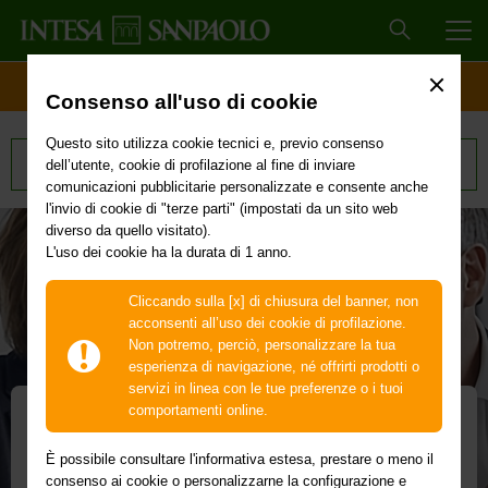
MEN
ACCESSO CLIENTI
Consenso all'uso di cookie
Questo sito utilizza cookie tecnici e, previo consenso
Tutti i prodotti
dell’utente, cookie di profilazione al fine di inviare
comunicazioni pubblicitarie personalizzate e consente anche
l'invio di cookie di "terze parti" (impostati da un sito web
diverso da quello visitato).
L'uso dei cookie ha la durata di 1 anno.
Cliccando sulla [x] di chiusura del banner, non
acconsenti all’uso dei cookie di profilazione.
Non potremo, perciò, personalizzare la tua
esperienza di navigazione, né offrirti prodotti o
servizi in linea con le tue preferenze o i tuoi
comportamenti online.
Piattaforme digitali
È possibile consultare l'informativa estesa, prestare o meno il
consenso ai cookie o personalizzarne la configurazione e