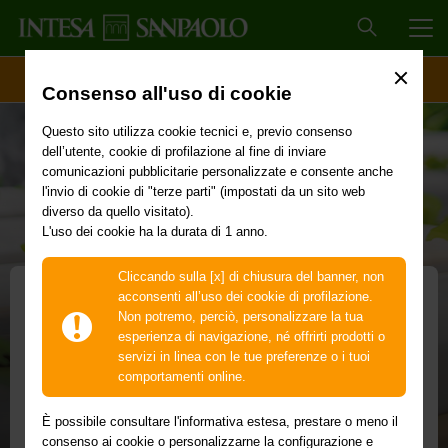
MEN
ACCESSO CLIENTI
Consenso all'uso di cookie
Questo sito utilizza cookie tecnici e, previo consenso
dell’utente, cookie di profilazione al fine di inviare
comunicazioni pubblicitarie personalizzate e consente anche
l'invio di cookie di "terze parti" (impostati da un sito web
diverso da quello visitato).
L'uso dei cookie ha la durata di 1 anno.
Cliccando sulla [x] di chiusura del banner, non
acconsenti all’uso dei cookie di profilazione.
Non potremo, perciò, personalizzare la tua
Programma Agribusiness
esperienza di navigazione, né offrirti prodotti o
servizi in linea con le tue preferenze o i tuoi
Prodotti finanziari e non finanziari per le filiere
comportamenti online.
agroalimentari
È possibile consultare l'informativa estesa, prestare o meno il
Per rispondere a bisogni e peculiarità delle filiere del
consenso ai cookie o personalizzarne la configurazione e