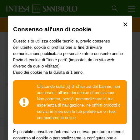
MEN
ACCESSO CLIENTI
Consenso all'uso di cookie
L'offerta delle
Questo sito utilizza cookie tecnici e, previo consenso
dell’utente, cookie di profilazione al fine di inviare
Società del Gruppo
comunicazioni pubblicitarie personalizzate e consente anche
l'invio di cookie di "terze parti" (impostati da un sito web
Intesa Sanpaolo
diverso da quello visitato).
L'uso dei cookie ha la durata di 1 anno.
Cliccando sulla [x] di chiusura del banner, non
acconsenti all’uso dei cookie di profilazione.
Formazione, digitalizzazione, innovazione tecnologica,
Non potremo, perciò, personalizzare la tua
sono solo alcuni dei temi ai quali puoi trovare una
risposta concreta nella gamma di
esperienza di navigazione, né offrirti prodotti o
servizi offerti dalle
Società appartenenti al Gruppo Intesa Sanpaolo
. Un aiuto
servizi in linea con le tue preferenze o i tuoi
per affrontare con slancio le nuove sfide e supportare il
comportamenti online.
tuo spirito manageriale fin dalle fasi inziali del tuo
progetto o della tua startup.
È possibile consultare l'informativa estesa, prestare o meno il
consenso ai cookie o personalizzarne la configurazione e