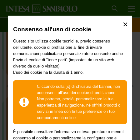
MEN
SCOPRI IL CONTO
ACCESSO CLIENTI
Consenso all'uso di cookie
Questo sito utilizza cookie tecnici e, previo consenso
dell’utente, cookie di profilazione al fine di inviare
comunicazioni pubblicitarie personalizzate e consente anche
l'invio di cookie di "terze parti" (impostati da un sito web
diverso da quello visitato).
L'uso dei cookie ha la durata di 1 anno.
Cliccando sulla [x] di chiusura del banner, non
acconsenti all’uso dei cookie di profilazione.
La Banca digitale del Gruppo
Non potremo, perciò, personalizzare la tua
Intesa Sanpaolo
esperienza di navigazione, né offrirti prodotti o
servizi in linea con le tue preferenze o i tuoi
Apri il conto in pochi minuti e scegli il piano
comportamenti online.
adatto a te.
È possibile consultare l'informativa estesa, prestare o meno il
consenso ai cookie o personalizzarne la configurazione e