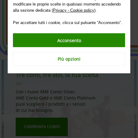
Scopri isybank
modificare le proprie scelte in qualsiasi momento accedendo
alla sezione dedicata (
Privacy - Cookie policy
).
Per accettare tutti i cookie, clicca sul pulsante “Acconsento”.
Acconsento
Più opzioni
Tre conti, tre stili, la tua scelta
Con i nuovi XME Conto Silver,
XME Conto Gold e XME Conto Platinum
puoi scegliere i prodotti e i servizi
di cui hai bisogno.
CONFRONTA I CONTI