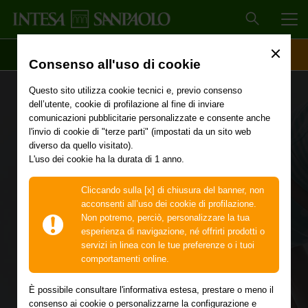
MEN
SCOPRI IL CONTO
ACCESSO CLIENTI
Consenso all'uso di cookie
Questo sito utilizza cookie tecnici e, previo consenso
dell’utente, cookie di profilazione al fine di inviare
comunicazioni pubblicitarie personalizzate e consente anche
l'invio di cookie di "terze parti" (impostati da un sito web
diverso da quello visitato).
L'uso dei cookie ha la durata di 1 anno.
Cliccando sulla [x] di chiusura del banner, non
acconsenti all’uso dei cookie di profilazione.
Famiglia
Non potremo, perciò, personalizzare la tua
esperienza di navigazione, né offrirti prodotti o
servizi in linea con le tue preferenze o i tuoi
comportamenti online.
È possibile consultare l'informativa estesa, prestare o meno il
Vita a due, figli, acquisti importanti:
consenso ai cookie o personalizzarne la configurazione e