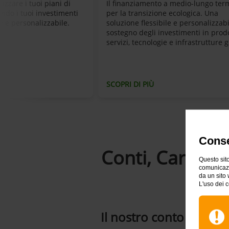
lizzare i tuoi piani di
Il finanziamento a medio-lungo ter
ando i tuoi investimenti
per la transizione ecologica. Una
e e personalizzabile.
soluzione flessibile e personalizzabi
sostegno degli investimenti in prodo
servizi, tecnologie e infrastrutture 
SCOPRI DI PIÙ
Conse
Conti, Carte e 
Questo sito
comunicazio
da un sito 
L'uso dei c
Il nostro conto con can