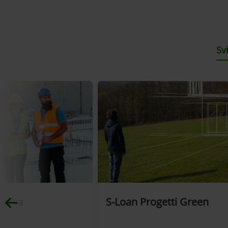
Sv
presa
S-Loan Progetti Green