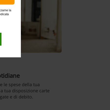
zzarne la
edicata
otidiane
e le spese della tua
a tua disposizione carte
gate e di debito.