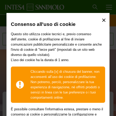
MEN
SCOPRI IL CONTO
ACCESSO CLIENTI
Consenso all'uso di cookie
Questo sito utilizza cookie tecnici e, previo consenso
Tutti i prodotti
dell’utente, cookie di profilazione al fine di inviare
comunicazioni pubblicitarie personalizzate e consente anche
l'invio di cookie di "terze parti" (impostati da un sito web
diverso da quello visitato).
L'uso dei cookie ha la durata di 1 anno.
Cliccando sulla [x] di chiusura del banner, non
acconsenti all’uso dei cookie di profilazione.
Non potremo, perciò, personalizzare la tua
esperienza di navigazione, né offrirti prodotti o
servizi in linea con le tue preferenze o i tuoi
comportamenti online.
Le carte Intesa Sanpaolo
È possibile consultare l'informativa estesa, prestare o meno il
consenso ai cookie o personalizzarne la configurazione e