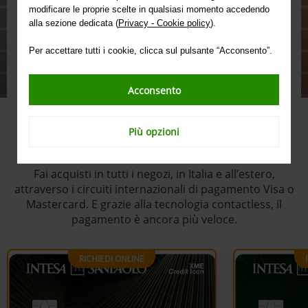
modificare le proprie scelte in qualsiasi momento accedendo
C'è sempre una carta per te,
alla sezione dedicata (
Privacy - Cookie policy
).
per ogni tua esigenza.
Per accettare tutti i cookie, clicca sul pulsante “Acconsento”.
Acconsento
Più opzioni
Carte di credito
Fai acquisti in tutti i negozi, in Italia e all’estero,
attraverso i circuiti internazionali di pagamento Visa o
Mastercard. E grazie alla tecnologia contactless, il
pagamento è ancora più veloce.
RICHIEDI ONLINE