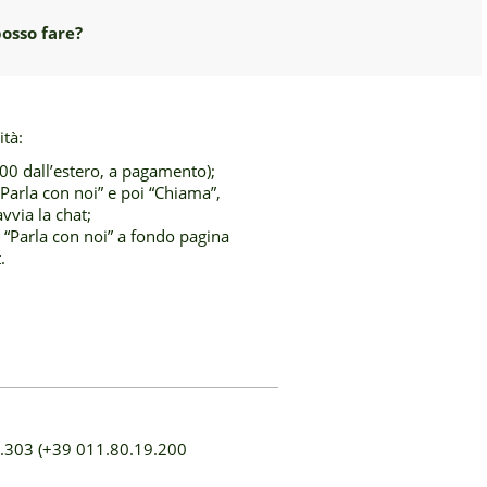
posso fare?
ità:
0 dall’estero, a pagamento);
Parla con noi” e poi “Chiama”,
via la chat;
su “Parla con noi” a fondo pagina
.
03.303 (+39 011.80.19.200