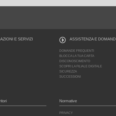
ZIONI E SERVIZI
ASSISTENZA E DOMAND
DOMANDE FREQUENTI
BLOCCA LA TUA CARTA
DISCONOSCIMENTO
SCOPRI LA FILIALE DIGITALE
SICUREZZA
SUCCESSIONI
itori
Normative
PRIVACY