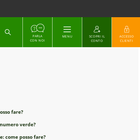
ACCEDI
PARLA
MENU
SCOPRI IL
ACCESSO
CON NOI
CONTO
CLIENTI
osso fare?
il numero verde?
ne: come posso fare?