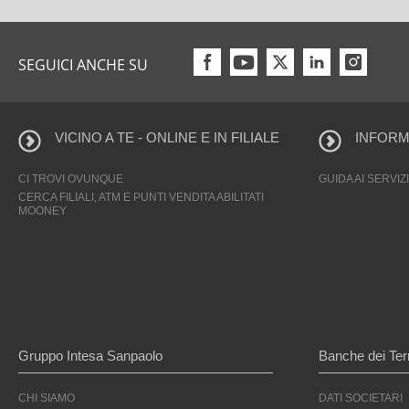
SEGUICI ANCHE SU
VICINO A TE - ONLINE E IN FILIALE
INFORMA
CI TROVI OVUNQUE
GUIDA AI SERVIZI
CERCA FILIALI, ATM E PUNTI VENDITA ABILITATI
MOONEY
Gruppo Intesa Sanpaolo
Banche dei Terr
CHI SIAMO
DATI SOCIETARI