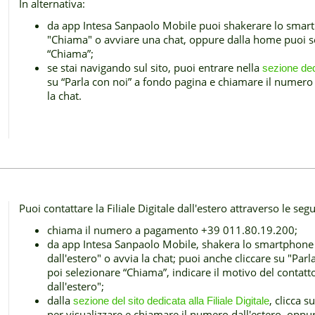
In alternativa:
da app Intesa Sanpaolo Mobile puoi shakerare lo smart
"Chiama" o avviare una chat, oppure dalla home puoi se
“Chiama”;
se stai navigando sul sito, puoi entrare nella
sezione dedi
su “Parla con noi” a fondo pagina e chiamare il numero
la chat.
Puoi contattare la Filiale Digitale dall'estero attraverso le seg
chiama il numero a pagamento +39 011.80.19.200;
da app Intesa Sanpaolo Mobile, shakera lo smartphone
dall'estero" o avvia la chat; puoi anche cliccare su "Par
poi selezionare “Chiama”, indicare il motivo del contatt
dall'estero";
dalla
, clicca 
sezione del sito dedicata alla Filiale Digitale
per visualizzare e chiamare il numero dall'estero, oppu