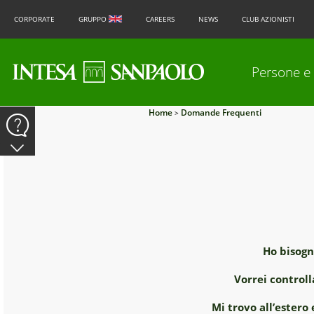
CORPORATE
GRUPPO
CAREERS
NEWS
CLUB AZIONISTI
Persone e 
Home
Domande Frequenti
>
Ho bisogn
Vorrei controll
Mi trovo all’estero