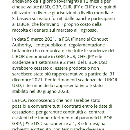
andavano da 1 giorno (overnight) a 12 mesi e per
cinque valute (USD, GBP, EUR, JPY e CHF); era quindi
utilizzato in diverse giurisdizioni a livello mondiale.
Si basava sui valori forniti dalle banche partecipanti
al LIBOR, che fornivano il proprio costo della
raccolta di denaro sul mercato all’ingrosso.
In data 5 marzo 2021, la FCA (Financial Conduct
Authority, l’ente pubblico di regolamentazione
britannico) ha comunicato che tutte le scadenze del
LIBOR denominate in GBP, EUR, CHF, JPY e le
scadenze a 1 settimana e 2 mesi del LIBOR USD
avrebbero cessato di essere prodotte o non
sarebbero state più rappresentative a partire dal 31
dicembre 2021. Per le rimanenti scadenze del LIBOR
USD, il termine della rappresentatività è stato
stabilito nel 30 giugno 2023.
La FCA, riconoscendo che non sarebbe stato
possibile convertire tutti i contratti entro le date di
cessazione, per garantire continuità ai contratti
esistenti che fanno riferimento ai parametri LIBOR
GBP, JPY e USD su scadenze a 1, 3 e 6 mesi, ha
richiesto e ottenuto, con tempistiche diverse a