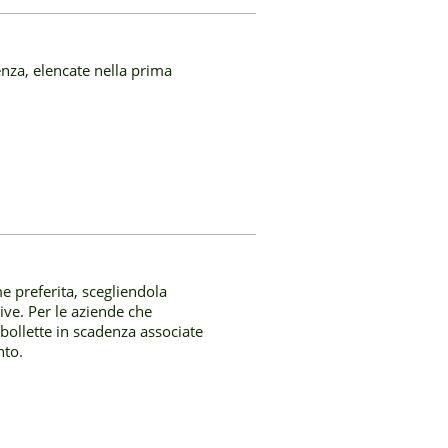
enza, elencate nella prima
 preferita, scegliendola
ttive. Per le aziende che
 bollette in scadenza associate
nto.