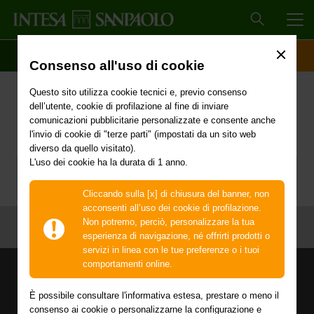
MEN
SCOPRI IL CONTO
ACCESSO CLIENTI
Consenso all'uso di cookie
Dati societari
Questo sito utilizza cookie tecnici e, previo consenso
dell’utente, cookie di profilazione al fine di inviare
comunicazioni pubblicitarie personalizzate e consente anche
l'invio di cookie di "terze parti" (impostati da un sito web
diverso da quello visitato).
L'uso dei cookie ha la durata di 1 anno.
Cliccando sulla [x] di chiusura del banner, non
acconsenti all’uso dei cookie di profilazione.
Non potremo, perciò, personalizzare la tua
esperienza di navigazione, né offrirti prodotti o
servizi in linea con le tue preferenze o i tuoi
comportamenti online.
SEGUICI ANCHE SU
È possibile consultare l'informativa estesa, prestare o meno il
consenso ai cookie o personalizzarne la configurazione e