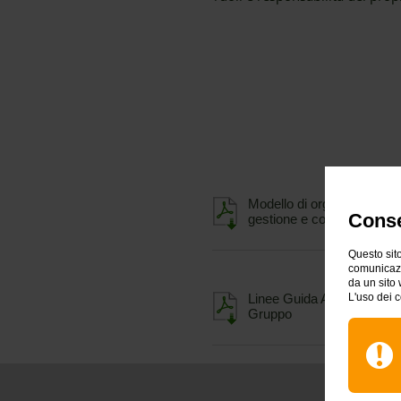
Modello di organizzazione
Conse
gestione e controllo
Questo sito
comunicazio
da un sito 
Linee Guida Anticorruzione
L'uso dei c
Gruppo