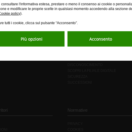
e consultare l'informativa estesa, prestare o meno il consenso ai cookie o personali
ione e modificare le proprie scelte in qualsiasi momento accedendo alla sezione d
Cookie policy
).
re tutti i cookie, clicca sul pulsante “Acconsento”.
Più opzioni
Acconsento
ZIONI E SERVIZI
ASSISTENZA E DOMAND
DOMANDE FREQUENTI
BLOCCA LA TUA CARTA
DISCONOSCIMENTO
SCOPRI LA FILIALE DIGITALE
SICUREZZA
SUCCESSIONI
itori
Normative
PRIVACY
IONI
COOKIES