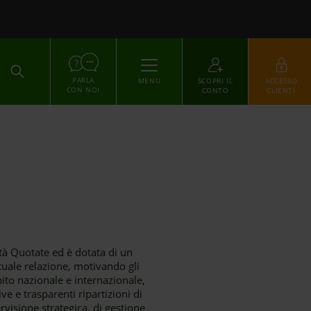
ACCEDI
PARLA
MENU
SCOPRI IL
ACCESSO
CON NOI
CONTO
CLIENTI
ietà Quotate ed è dotata di un
ntuale relazione, motivando gli
ito nazionale e internazionale,
ve e trasparenti ripartizioni di
rvisione strategica, di gestione