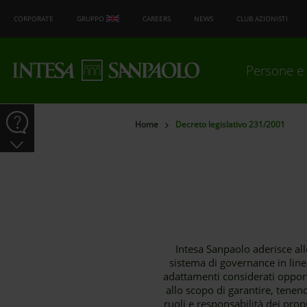
CORPORATE
GRUPPO
CAREERS
NEWS
CLUB AZIONISTI
Persone e 
Home
Decreto legislativo 231/2001
Intesa Sanpaolo aderisce alle
sistema di governance in linea
adattamenti considerati opport
allo scopo di garantire, tenend
ruoli e responsabilità dei prop