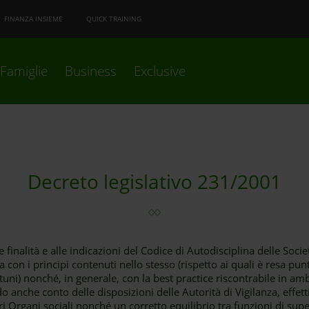
FINANZA INSIEME
QUICK TRAINING
Famiglie
Business
Exclusive
Decreto legislativo 231/2001
 finalità e alle indicazioni del Codice di Autodisciplina delle Soc
 con i principi contenuti nello stesso (rispetto ai quali è resa pu
uni) nonché, in generale, con la best practice riscontrabile in amb
o anche conto delle disposizioni delle Autorità di Vigilanza, effetti
ri Organi sociali nonché un corretto equilibrio tra funzioni di supe