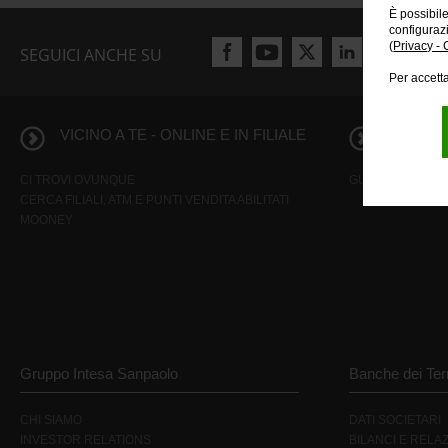
È possibil
configuraz
(
Privacy - 
SEGUICI ANCHE SU
Per accetta
VICINO A TE - ONLINE E IN FILIALE
INFORMA
CI TROVI OVUNQUE
GUIDA AI SERVIZI
CERCA FILIALI, ATM E PUNTI VENDITA ABILITATI
MOONEY
Gruppo Intesa Sanpaolo
Banche dei Terr
CHI SIAMO
DATI SOCIETARI
INVESTOR RELATIONS
BILANCI E RELAZ