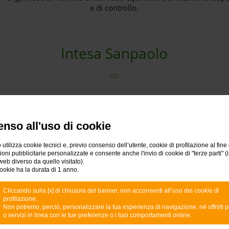
e di controllo.
Intesa Sanpaolo
,
Codice etico
nso all'uso di cookie
 utilizza cookie tecnici e, previo consenso dell’utente, cookie di profilazione al fine 
ni pubblicitarie personalizzate e consente anche l'invio di cookie di "terze parti" (
web diverso da quello visitato).
 di
ookie ha la durata di 1 anno.
Group Anti-Corruption
Guidelines - EN
Cliccando sulla [x] di chiusura del banner, non acconsenti all’uso dei cookie di
profilazione.
Non potremo, perciò, personalizzare la tua esperienza di navigazione, né offrirti p
o servizi in linea con le tue preferenze o i tuoi comportamenti online.