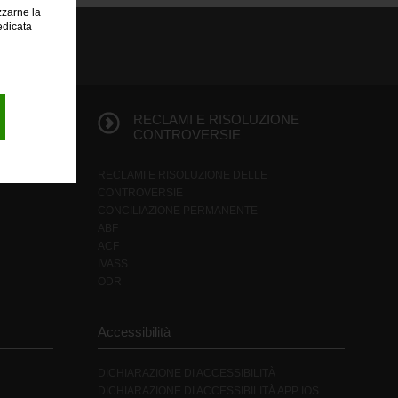
zzarne la
edicata
E
RECLAMI E RISOLUZIONE
CONTROVERSIE
RECLAMI E RISOLUZIONE DELLE
CONTROVERSIE
CONCILIAZIONE PERMANENTE
ABF
ACF
IVASS
ODR
Accessibilità
DICHIARAZIONE DI ACCESSIBILITÀ
DICHIARAZIONE DI ACCESSIBILITÀ APP IOS