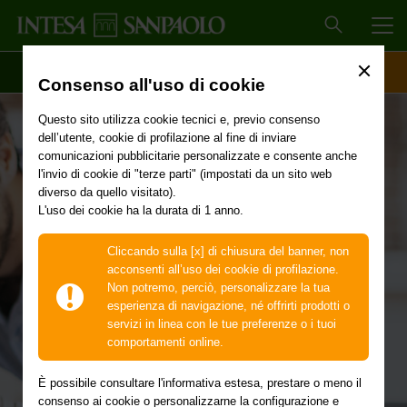
MEN
SCOPRI IL CONTO
ACCESSO CLIENTI
Consenso all'uso di cookie
Questo sito utilizza cookie tecnici e, previo consenso
Il nostro impegno
dell’utente, cookie di profilazione al fine di inviare
comunicazioni pubblicitarie personalizzate e consente anche
l'invio di cookie di "terze parti" (impostati da un sito web
per offrirvi ogni
diverso da quello visitato).
L'uso dei cookie ha la durata di 1 anno.
giorno un servizio
Cliccando sulla [x] di chiusura del banner, non
acconsenti all’uso dei cookie di profilazione.
migliore
Non potremo, perciò, personalizzare la tua
esperienza di navigazione, né offrirti prodotti o
servizi in linea con le tue preferenze o i tuoi
comportamenti online.
È possibile consultare l'informativa estesa, prestare o meno il
consenso ai cookie o personalizzarne la configurazione e