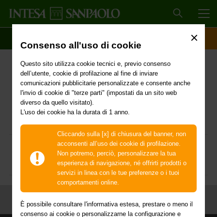
MEN
SCOPRI IL CONTO
ACCESSO CLIENTI
Consenso all'uso di cookie
GUIDA AI SERVIZI
Questo sito utilizza cookie tecnici e, previo consenso
dell’utente, cookie di profilazione al fine di inviare
comunicazioni pubblicitarie personalizzate e consente anche
l'invio di cookie di "terze parti" (impostati da un sito web
diverso da quello visitato).
Guida ai servizi Consumatore
L'uso dei cookie ha la durata di 1 anno.
Cliccando sulla [x] di chiusura del banner, non
acconsenti all’uso dei cookie di profilazione.
Guida ai servizi Business
Non potremo, perciò, personalizzare la tua
esperienza di navigazione, né offrirti prodotti o
servizi in linea con le tue preferenze o i tuoi
comportamenti online.
È possibile consultare l'informativa estesa, prestare o meno il
consenso ai cookie o personalizzarne la configurazione e