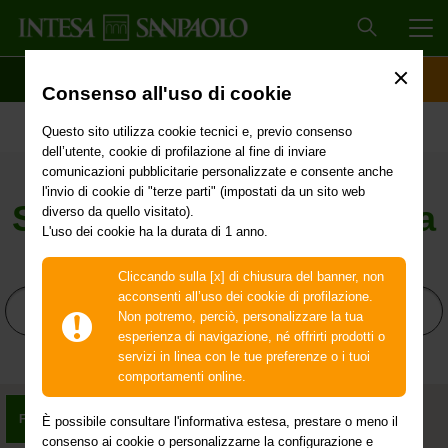
MEN
SCOPRI IL CONTO
ACCESSO CLIENTI
Consenso all'uso di cookie
Questo sito utilizza cookie tecnici e, previo consenso
dell’utente, cookie di profilazione al fine di inviare
comunicazioni pubblicitarie personalizzate e consente anche
l'invio di cookie di "terze parti" (impostati da un sito web
diverso da quello visitato).
L'uso dei cookie ha la durata di 1 anno.
Cliccando sulla [x] di chiusura del banner, non
acconsenti all’uso dei cookie di profilazione.
Non potremo, perciò, personalizzare la tua
esperienza di navigazione, né offrirti prodotti o
servizi in linea con le tue preferenze o i tuoi
comportamenti online.
È possibile consultare l'informativa estesa, prestare o meno il
consenso ai cookie o personalizzarne la configurazione e