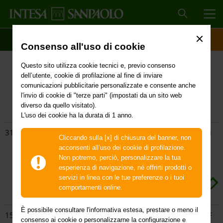
MEN
SCOPRI IL CONTO
ACCESSO CLIENTI
Consenso all'uso di cookie
Questo sito utilizza cookie tecnici e, previo consenso
Notizie
dell’utente, cookie di profilazione al fine di inviare
comunicazioni pubblicitarie personalizzate e consente anche
l'invio di cookie di "terze parti" (impostati da un sito web
Tutte le novità dalle banche del Gruppo Intesa Sanpaolo
diverso da quello visitato).
L'uso dei cookie ha la durata di 1 anno.
31.07.2026
Avviso di mancato adempimento a decisioni
Cliccando sulla [x] di chiusura del banner, non
ABF alle decisioni n.1299 del 13/02/2026,
acconsenti all’uso dei cookie di profilazione.
n.1532 del 19/02/2026 e n. 1621 del
Non potremo, perciò, personalizzare la tua
23/02/2026.
esperienza di navigazione, né offrirti prodotti o
servizi in linea con le tue preferenze o i tuoi
comportamenti online.
È possibile consultare l'informativa estesa, prestare o meno il
15.07.2026
Avviso di inadempimento alla decisione ABF
consenso ai cookie o personalizzarne la configurazione e