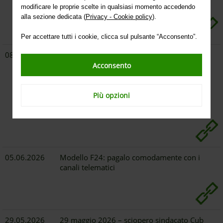
n. 11552/2025
modificare le proprie scelte in qualsiasi momento accedendo
alla sezione dedicata (
Privacy - Cookie policy
).
Per accettare tutti i cookie, clicca sul pulsante “Acconsento”.
08.07.2026
Delibera del Consiglio dei Ministri del 4
giugno 2026 - Proroga dello stato di
Acconsento
emergenza in conseguenza dell’evento
franoso verificatosi a partire dal giorno 14
marzo 2025 nel territorio del comune di
Più opzioni
Palagano (MO), in località Boccassuolo.
05.06.2026
Modello F24: pagalo comodamente con i
canali telematici
29.05.2026
29 maggio 2026 – sciopero sindacato Cub