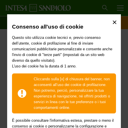
MEN
SCOPRI IL CONTO
ACCESSO CLIENTI
Consenso all'uso di cookie
Piani di Sostituzione
Questo sito utilizza cookie tecnici e, previo consenso
dell’utente, cookie di profilazione al fine di inviare
Il 10 gennaio 2024 è entrato in vigore l’art. 3, del
comunicazioni pubblicitarie personalizzate e consente anche
Decreto legislativo n. 207 del 07/12/2023 che, tra le
l'invio di cookie di "terze parti" (impostati da un sito web
altre cose, ha introdotto il nuovo art. 118-bis nel D.
diverso da quello visitato).
Lgs n. 385/1993 (c.d. Testo Unico Bancario). Le
L'uso dei cookie ha la durata di 1 anno.
citate novità normative disciplinano le modalità
attraverso cui le banche debbono pubblicare e
Cliccando sulla [x] di chiusura del banner, non
rendere noti alla clientela i cc.dd. Piani di
acconsenti all’uso dei cookie di profilazione.
Sostituzione previsti dall’ art. 28, par. 2, del
Non potremo, perciò, personalizzare la tua
Regolamento n. 2016/1011/UE, (c.d. “Regolamento
esperienza di navigazione, né offrirti prodotti o
Benchmark”).
servizi in linea con le tue preferenze o i tuoi
Tali Piani illustrano le azioni che saranno adottate da
comportamenti online.
parte delle banche nelle ipotesi di variazione
sostanziale o cessazione dell’indice di riferimento
È possibile consultare l'informativa estesa, prestare o meno il
previsto contrattualmente per la determinazione del
consenso ai cookie o personalizzarne la configurazione e