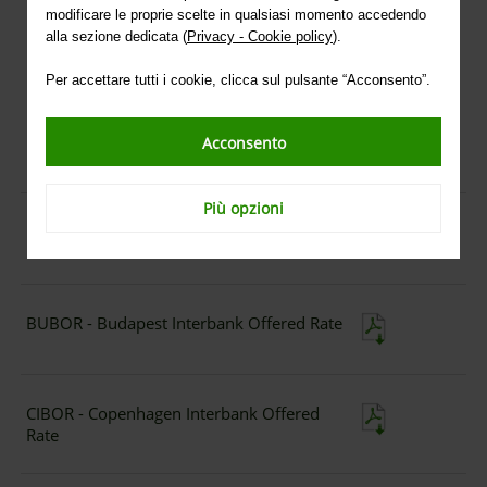
tasso di interesse.
modificare le proprie scelte in qualsiasi momento accedendo
alla sezione dedicata (
Privacy - Cookie policy
).
Di seguito, i documenti contenenti i Piani di
Sostituzione adottati da IntesaSanpaolo.
Per accettare tutti i cookie, clicca sul pulsante “Acconsento”.
BBSW - Bank Bill Swap Rates
Acconsento
Più opzioni
BIBOR - Bangkok Interbank Offered Rate
BUBOR - Budapest Interbank Offered Rate
CIBOR - Copenhagen Interbank Offered
Rate