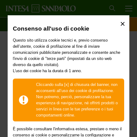
MEN
SCOPRI IL CONTO
ACCESSO CLIENTI
Consenso all'uso di cookie
Questo sito utilizza cookie tecnici e, previo consenso
Carte: costi conversione
dell’utente, cookie di profilazione al fine di inviare
comunicazioni pubblicitarie personalizzate e consente anche
valutaria per operazioni in
l'invio di cookie di "terze parti" (impostati da un sito web
diverso da quello visitato).
divisa come maggiorazione
L'uso dei cookie ha la durata di 1 anno.
su tasso cambio BCE
Cliccando sulla [x] di chiusura del banner, non
acconsenti all’uso dei cookie di profilazione.
Non potremo, perciò, personalizzare la tua
Le operazioni in divisa tramite carte di pagamento per
esperienza di navigazione, né offrirti prodotti o
prelievi su sportelli automatici o per pagamenti presso
servizi in linea con le tue preferenze o i tuoi
punti vendita, sono soggette alle commissioni di
comportamenti online.
conversione valutaria applicate dalla banca e dai circuiti e
al tasso di cambio applicato dai circuiti. Come previsto dal
È possibile consultare l'informativa estesa, prestare o meno il
Regolamento (UE) 2021/1230 del 14/7/2021, relativo ai
consenso ai cookie o personalizzarne la configurazione e
pagamenti transfrontalieri nell’Unione, nella seguente