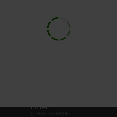
Si è verificato un errore.
SEGUICI ANCHE SU
VICINO A TE - ONLINE E IN
FILIALE
CI TROVI OVUNQUE