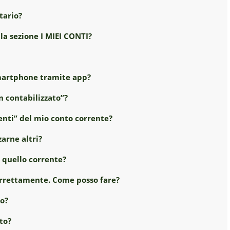
tario?
la sezione I MIEI CONTI?
 smartphone tramite app?
 contabilizzato”?
enti” del mio conto corrente?
zarne altri?
 quello corrente?
correttamente. Come posso fare?
to?
to?