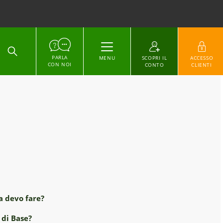
ACCEDI
PARLA
MENU
SCOPRI IL
ACCESSO
CON NOI
CONTO
CLIENTI
a devo fare?
 di Base?