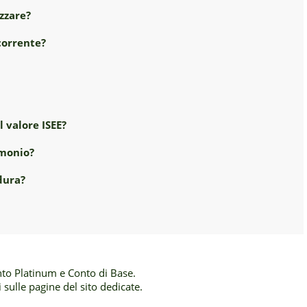
izzare?
corrente?
l valore ISEE?
imonio?
dura?
to Platinum e Conto di Base.
 sulle pagine del sito dedicate.