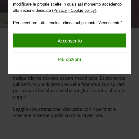
modificare le proprie scelte in qualsiasi momento accedendo
alla sezione dedicata (
Privacy - Cookie policy
).
Per accettare tutti i cookie, clicca sul pulsante “Acconsento”.
Acconsento
Pianificare in anticipo e in pieno accordo aspetti
importanti del vivere insieme è fondamentale. Uno
di questi è la futura gestione delle finanze: spesso
Più opzioni
infatti, con l’avvio di una convivenza, abitudini
consolidate ma più adatte a uno stile di vita
indipendente devono essere modificate. Esistono tre
valide formule di gestione delle finanze a cui ispirarti
per trovare la soluzione che meglio si adatta alla tua
coppia.
Leggile con attenzione, discutine con il partner e
scegliete insieme quella su misura per voi.