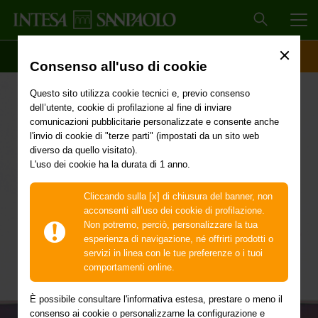
MEN
SCOPRI IL CONTO
ACCESSO CLIENTI
Consenso all'uso di cookie
Questo sito utilizza cookie tecnici e, previo consenso
dell’utente, cookie di profilazione al fine di inviare
comunicazioni pubblicitarie personalizzate e consente anche
Condividere i costi
l'invio di cookie di "terze parti" (impostati da un sito web
diverso da quello visitato).
L'uso dei cookie ha la durata di 1 anno.
Avviare una convivenza è sempre un’esperienza
Cliccando sulla [x] di chiusura del banner, non
emozionante ma imparare a gestire insieme anche le
acconsenti all’uso dei cookie di profilazione.
finanze può diventare una vera sfida: ecco tre formule
Non potremo, perciò, personalizzare la tua
vincenti.
esperienza di navigazione, né offrirti prodotti o
servizi in linea con le tue preferenze o i tuoi
comportamenti online.
È possibile consultare l'informativa estesa, prestare o meno il
consenso ai cookie o personalizzarne la configurazione e