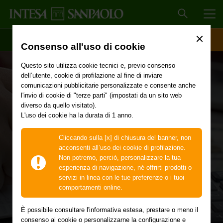
MEN
SCOPRI IL CONTO
ACCESSO CLIENTI
Consenso all'uso di cookie
Questo sito utilizza cookie tecnici e, previo consenso
dell’utente, cookie di profilazione al fine di inviare
comunicazioni pubblicitarie personalizzate e consente anche
l'invio di cookie di "terze parti" (impostati da un sito web
Il Muling
diverso da quello visitato).
L'uso dei cookie ha la durata di 1 anno.
Cliccando sulla [x] di chiusura del banner, non
Se qualcuno ti chiede di trasferire del
acconsenti all’uso dei cookie di profilazione.
denaro utilizzando il tuo conto corrente in
Non potremo, perciò, personalizzare la tua
cambio di un compenso, potresti diventare
esperienza di navigazione, né offrirti prodotti o
servizi in linea con le tue preferenze o i tuoi
complice di un reato finanziario, senza
comportamenti online.
neanche saperlo
È possibile consultare l'informativa estesa, prestare o meno il
consenso ai cookie o personalizzarne la configurazione e