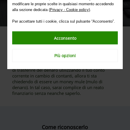
modificare le proprie scelte in qualsiasi momento accedendo
alla sezione dedicata (
Privacy - Cookie policy
).
Per accettare tutti i cookie, clicca sul pulsante “Acconsento”.
Acconsento
Le truffe online sono in continua evoluzione.
Sempre più spesso, i malfattori chiedono aiuto ai
titolari di un conto bancario che, ignari di
Più opzioni
commettere un reato e dei pericoli che corrono, si
trasformano in "money mule". Se qualcuno ti chiede
di trasferire del denaro utilizzando il tuo conto
corrente in cambio di contanti, allora ti sta
chiedendo di essere un money mule (mulo di
denaro). In tal caso, sarai complice di un reato
finanziario senza neanche saperlo.
Come riconoscerlo