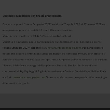
Messaggio pubblicitario con finalità promozionale.
Concorso a premi "Intesa Sanpaolo 2027" valido dal 7 aprile 2026 al 27 marzo 2027 con
assegnazione premi in modalità Instant Win e a estrazione.
Montepremi complessivo 10.427.799,03 euro (IVA inclusa).
Modalità e limitazioni per la partecipazione sul Regolamento del Concorso a premi
"Intesa Sanpaolo 2027" disponibile su
reward.intesasanpaolo.com
. Per partecipare è
necessario essere cliente Intesa Sanpaolo titolari del contratto My Key, aver attivato il
Servizio a distanza con l’utilizzo dell’app Intesa Sanpaolo Mobile e accedere alla sezione
“Reward iniziative e vantaggi” dall'app Intesa Sanpaolo Mobile. Per le condizioni
contrattuali di My Key leggi il Foglio Informativo e la Guida ai Servizi disponibili in filiale
e sul sito
www.intesasanpaolo.com
. Si raccomanda un uso consapevole delle tecnologie,
di internet e dei giochi.