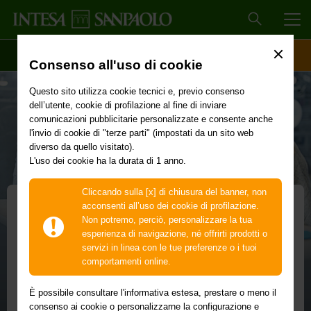
MEN
SCOPRI IL CONTO
ACCESSO CLIENTI
Consenso all'uso di cookie
Questo sito utilizza cookie tecnici e, previo consenso
dell’utente, cookie di profilazione al fine di inviare
comunicazioni pubblicitarie personalizzate e consente anche
l'invio di cookie di "terze parti" (impostati da un sito web
diverso da quello visitato).
L'uso dei cookie ha la durata di 1 anno.
Cliccando sulla [x] di chiusura del banner, non
acconsenti all’uso dei cookie di profilazione.
Non potremo, perciò, personalizzare la tua
Consulenza assicurativa
esperienza di navigazione, né offrirti prodotti o
servizi in linea con le tue preferenze o i tuoi
Per conoscere i tuoi bisogni ti bastano pochi
comportamenti online.
minuti
È possibile consultare l'informativa estesa, prestare o meno il
Puoi compilare il questionario per la consulenza
consenso ai cookie o personalizzarne la configurazione e