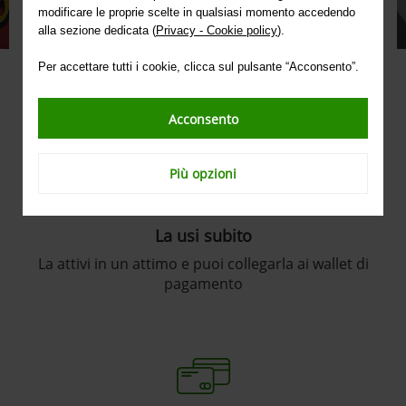
richiedere anche senza conto.
modificare le proprie scelte in qualsiasi momento accedendo
alla sezione dedicata (
Privacy - Cookie policy
).
RICHIEDI LA TUA CARTA
Per accettare tutti i cookie, clicca sul pulsante “Acconsento”.
Puoi richiederla dal tuo internet banking
Acconsento
Più opzioni
La usi subito
La attivi in un attimo e puoi collegarla ai wallet di
pagamento