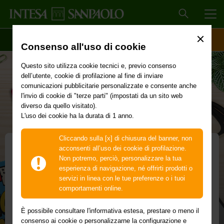
MEN
SCOPRI IL CONTO
ACCESSO CLIENTI
Consenso all'uso di cookie
Questo sito utilizza cookie tecnici e, previo consenso
dell’utente, cookie di profilazione al fine di inviare
comunicazioni pubblicitarie personalizzate e consente anche
l'invio di cookie di "terze parti" (impostati da un sito web
diverso da quello visitato).
L'uso dei cookie ha la durata di 1 anno.
Cliccando sulla [x] di chiusura del banner, non
acconsenti all’uso dei cookie di profilazione.
Non potremo, perciò, personalizzare la tua
Carta Flash nominativa
esperienza di navigazione, né offrirti prodotti o
servizi in linea con le tue preferenze o i tuoi
La carta prepagata con IBAN dedicata anche ai
comportamenti online.
minorenni
È possibile consultare l'informativa estesa, prestare o meno il
Per acquistare online, in Italia e all'estero. E la puoi
consenso ai cookie o personalizzarne la configurazione e