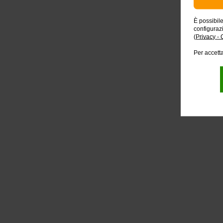
È possibil
configuraz
(
Privacy - 
Per accetta