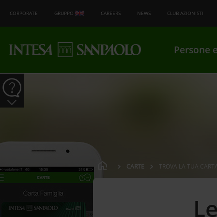
CORPORATE
GRUPPO
CAREERS
NEWS
CLUB AZIONISTI
Persone e
CARTE
TROVA LA TUA CART
Le