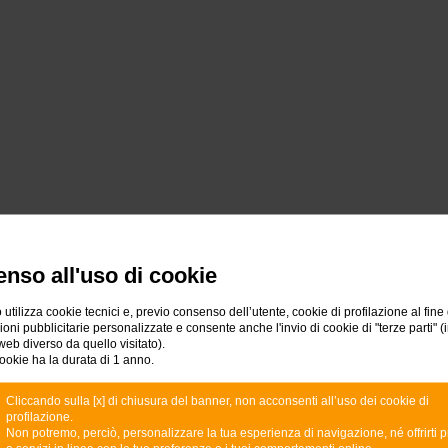
nso all'uso di cookie
 utilizza cookie tecnici e, previo consenso dell’utente, cookie di profilazione al fine 
ni pubblicitarie personalizzate e consente anche l'invio di cookie di "terze parti" (
web diverso da quello visitato).
ookie ha la durata di 1 anno.
Cliccando sulla [x] di chiusura del banner, non acconsenti all’uso dei cookie di
profilazione.
Non potremo, perciò, personalizzare la tua esperienza di navigazione, né offrirti p