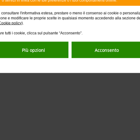
o servizi in linea con le tue preferenze o i tuoi comportamenti online.
e consultare l'informativa estesa, prestare o meno il consenso ai cookie o personali
ione e modificare le proprie scelte in qualsiasi momento accedendo alla sezione d
Cookie policy
).
re tutti i cookie, clicca sul pulsante “Acconsento”.
Più opzioni
Acconsento