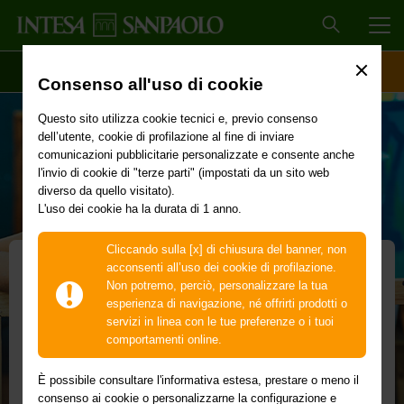
MEN
SCOPRI IL CONTO
ACCESSO CLIENTI
Consenso all'uso di cookie
Questo sito utilizza cookie tecnici e, previo consenso
dell’utente, cookie di profilazione al fine di inviare
comunicazioni pubblicitarie personalizzate e consente anche
l'invio di cookie di "terze parti" (impostati da un sito web
diverso da quello visitato).
L'uso dei cookie ha la durata di 1 anno.
Cliccando sulla [x] di chiusura del banner, non
acconsenti all’uso dei cookie di profilazione.
Non potremo, perciò, personalizzare la tua
esperienza di navigazione, né offrirti prodotti o
servizi in linea con le tue preferenze o i tuoi
XME Salvadanaio
comportamenti online.
L’arte di mettere da parte
È possibile consultare l'informativa estesa, prestare o meno il
consenso ai cookie o personalizzarne la configurazione e