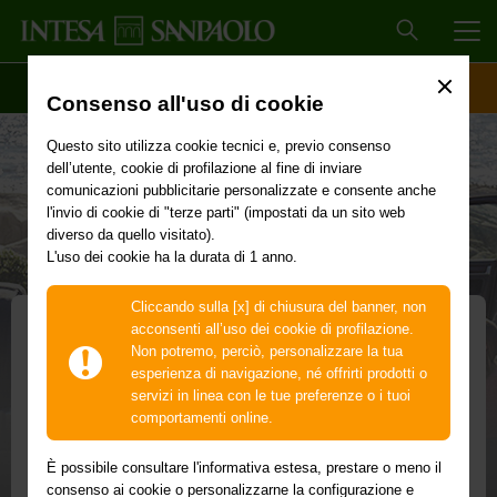
MEN
SCOPRI IL CONTO
ACCESSO CLIENTI
Consenso all'uso di cookie
Questo sito utilizza cookie tecnici e, previo consenso
dell’utente, cookie di profilazione al fine di inviare
comunicazioni pubblicitarie personalizzate e consente anche
l'invio di cookie di "terze parti" (impostati da un sito web
diverso da quello visitato).
L'uso dei cookie ha la durata di 1 anno.
Cliccando sulla [x] di chiusura del banner, non
acconsenti all’uso dei cookie di profilazione.
Non potremo, perciò, personalizzare la tua
Prestito ViaggiaConMe
esperienza di navigazione, né offrirti prodotti o
servizi in linea con le tue preferenze o i tuoi
Il premio della tua polizza ViaggiaConMe, fino
comportamenti online.
a 4.000 euro, in 12 rate mensili senza interessi
È possibile consultare l'informativa estesa, prestare o meno il
Con Prestito ViaggiaConMe
rateizzi il premio della tua
consenso ai cookie o personalizzarne la configurazione e