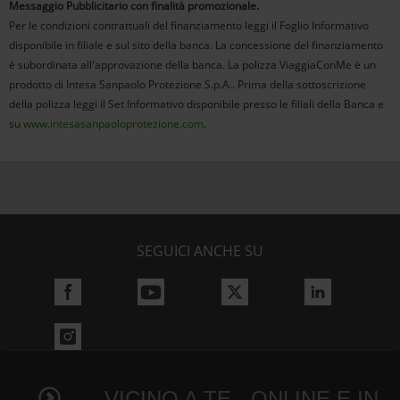
Messaggio Pubblicitario con finalità promozionale.
Per le condizioni contrattuali del finanziamento leggi il Foglio Informativo
disponibile in filiale e sul sito della banca. La concessione del finanziamento
è subordinata all'approvazione della banca. La polizza ViaggiaConMe è un
prodotto di Intesa Sanpaolo Protezione S.p.A.. Prima della sottoscrizione
della polizza leggi il Set Informativo disponibile presso le filiali della Banca e
su
www.intesasanpaoloprotezione.com
.
SEGUICI ANCHE SU
VICINO A TE - ONLINE E IN