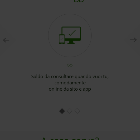
i
o
u
s
Saldo da consultare quando vuoi tu,
comodamente
online da sito e app