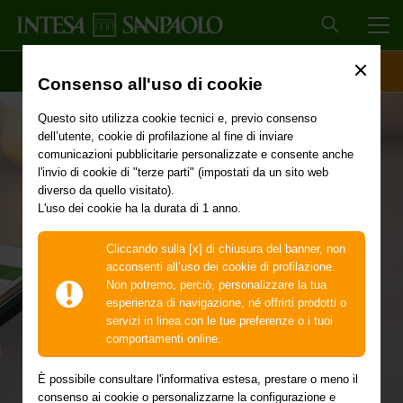
MEN
SCOPRI IL CONTO
ACCESSO CLIENTI
Consenso all'uso di cookie
Questo sito utilizza cookie tecnici e, previo consenso
dell’utente, cookie di profilazione al fine di inviare
Saldo online
comunicazioni pubblicitarie personalizzate e consente anche
l'invio di cookie di "terze parti" (impostati da un sito web
diverso da quello visitato).
L'uso dei cookie ha la durata di 1 anno.
Controlla con facilità tutte le tue informazioni personali su
conto, carte, altri prodotti della banca e sulle operazioni
Cliccando sulla [x] di chiusura del banner, non
che hai fatto. Ovunque e in qualsiasi momento online.
acconsenti all’uso dei cookie di profilazione.
Non potremo, perciò, personalizzare la tua
esperienza di navigazione, né offrirti prodotti o
servizi in linea con le tue preferenze o i tuoi
comportamenti online.
È possibile consultare l'informativa estesa, prestare o meno il
consenso ai cookie o personalizzarne la configurazione e