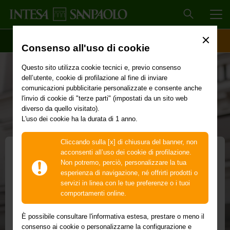
MEN
SCOPRI IL CONTO
ACCESSO CLIENTI
Consenso all'uso di cookie
Questo sito utilizza cookie tecnici e, previo consenso
dell’utente, cookie di profilazione al fine di inviare
comunicazioni pubblicitarie personalizzate e consente anche
l'invio di cookie di "terze parti" (impostati da un sito web
diverso da quello visitato).
L'uso dei cookie ha la durata di 1 anno.
Cliccando sulla [x] di chiusura del banner, non
acconsenti all’uso dei cookie di profilazione.
Non potremo, perciò, personalizzare la tua
Money Transfer Western
esperienza di navigazione, né offrirti prodotti o
servizi in linea con le tue preferenze o i tuoi
Union®
comportamenti online.
Puoi inviare fino a 5.000 euro a un parente o una persona
È possibile consultare l'informativa estesa, prestare o meno il
cara in quasi tutto il mondo con il servizio Money Transfer
consenso ai cookie o personalizzarne la configurazione e