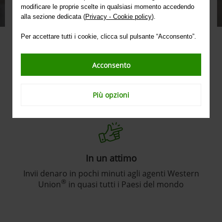
Western Union®.
modificare le proprie scelte in qualsiasi momento accedendo
alla sezione dedicata (
Privacy - Cookie policy
).
PARLA CON NOI
Per accettare tutti i cookie, clicca sul pulsante “Acconsento”.
Fissa un appuntamento in filiale
Acconsento
Quali sono i vantaggi?
Più opzioni
In un attimo
Invii denaro in pochi minuti agli agenti Western
®
Union
in quasi tutti i Paesi del mondo