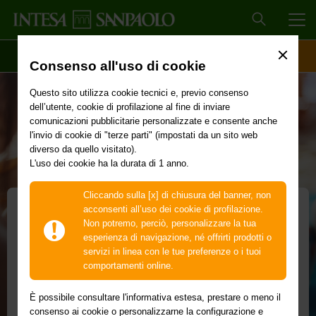
MEN
SCOPRI IL CONTO
ACCESSO CLIENTI
Consenso all'uso di cookie
Questo sito utilizza cookie tecnici e, previo consenso
dell’utente, cookie di profilazione al fine di inviare
comunicazioni pubblicitarie personalizzate e consente anche
l'invio di cookie di "terze parti" (impostati da un sito web
diverso da quello visitato).
L'uso dei cookie ha la durata di 1 anno.
Cliccando sulla [x] di chiusura del banner, non
acconsenti all’uso dei cookie di profilazione.
Non potremo, perciò, personalizzare la tua
Alti e bassi con le bollette?
esperienza di navigazione, né offrirti prodotti o
servizi in linea con le tue preferenze o i tuoi
Scopri se puoi risparmiare
comportamenti online.
su luce e gas con il partner
È possibile consultare l'informativa estesa, prestare o meno il
consenso ai cookie o personalizzarne la configurazione e