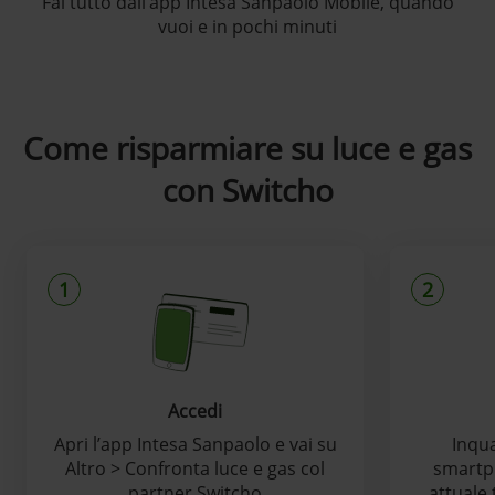
Fai tutto dall’app Intesa Sanpaolo Mobile, quando
vuoi e in pochi minuti
Come risparmiare su luce e gas
con Switcho
1
2
Accedi
Apri l’app Intesa Sanpaolo e vai su
Inqua
Altro > Confronta luce e gas col
smartph
partner Switcho
attuale 